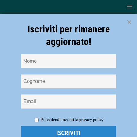
×
Iscriviti per rimanere
aggiornato!
HOME
NOTIZIE
ATTUALITÀ
Coronavirus, il
Procedendo accetti la privacy policy
virologo: Ciò che preoccupa è la velocità di diffusione, gli esseri umani
non hanno anticorpi” – AUDIO