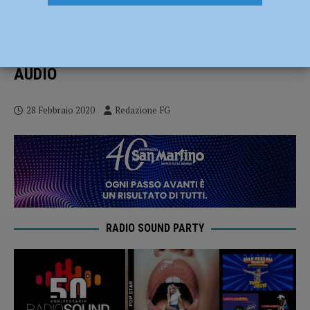
Coronavirus, il virologo: Ciò che
preoccupa è la velocità di diffusione, gli
esseri umani non hanno anticorpi” –
AUDIO
28 Febbraio 2020
Redazione FG
RADIO SOUND PARTY