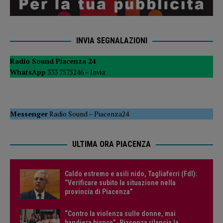
INVIA SEGNALAZIONI
Radio Sound Piacenza 24
WhatsApp
333 7575246 –
Invia
Messenger
Radio Sound
–
Piacenza24
ULTIMA ORA PIACENZA
Caldo estremo e asili nido, Tagliaferri (FdI):
“Verificare subito la situazione nella
provincia di Piacenza”
“Contro la violenza sulle donne, mai
bandiera bianca”, Piacenza rilancia la