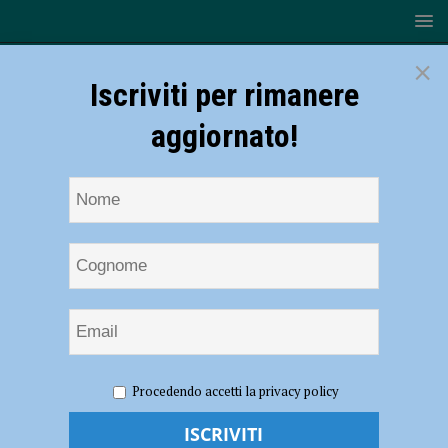
×
Iscriviti per rimanere
aggiornato!
HOME
NOTIZIE
POLITICA
Criminalità e degrado in
Procedendo accetti la privacy policy
via Roma, CasaPound: “Non è più accettabile”
Criminalità e degrado in via Roma,