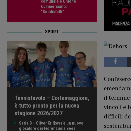
comunale e Unione
Commercianti:
“Soddisfatti”
SPORT
Confeserce
emendamen
il termine
Tennistavolo – Cortemaggiore,
è tutto pronto per la nuova
vincoli e 
stagione 2026/2027
difficili 
Serie B – Oliver Krilkovs è un nuovo
sostenibili
giocatore dei Fiorenzuola Bees