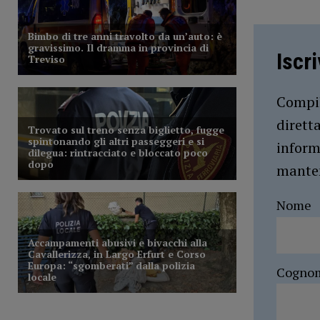
Iscr
Compil
dirett
inform
manten
Nome
Cogno