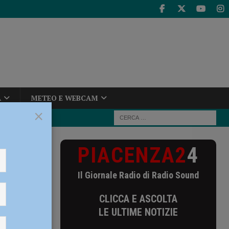
A
METEO E WEBCAM
×
PIACENZA2
4
bre, Lertora
Il Giornale Radio di Radio Sound
embre,
CLICCA E ASCOLTA
zione,
LE ULTIME NOTIZIE