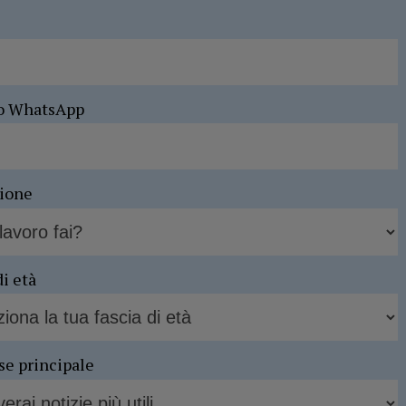
o WhatsApp
sione
di età
se principale