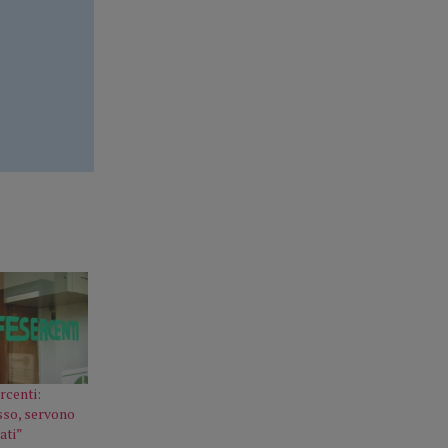
rcenti:
sso, servono
ati”