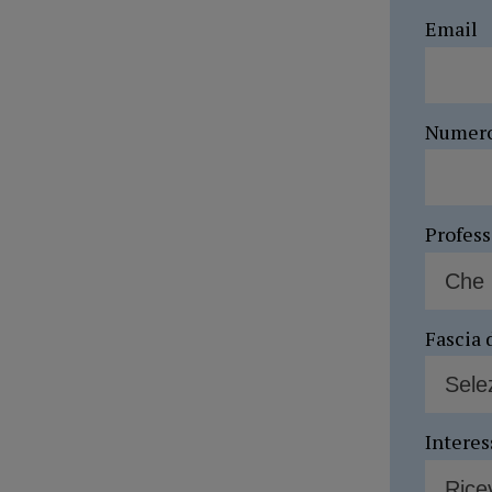
Email
Numer
Profes
Fascia 
Interes