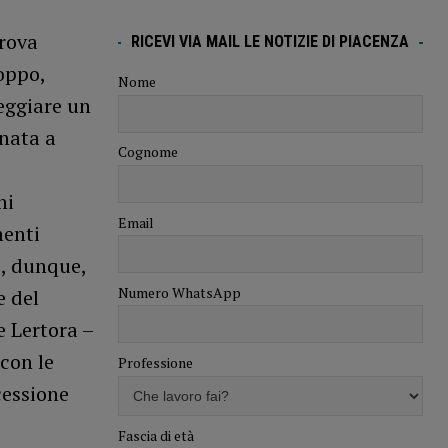
trova
RICEVI VIA MAIL LE NOTIZIE DI PIACENZA
oppo,
Nome
teggiare un
enata a
Cognome
ni
Email
menti
o, dunque,
Numero WhatsApp
e del
 Lertora –
 con le
Professione
cessione
Fascia di età