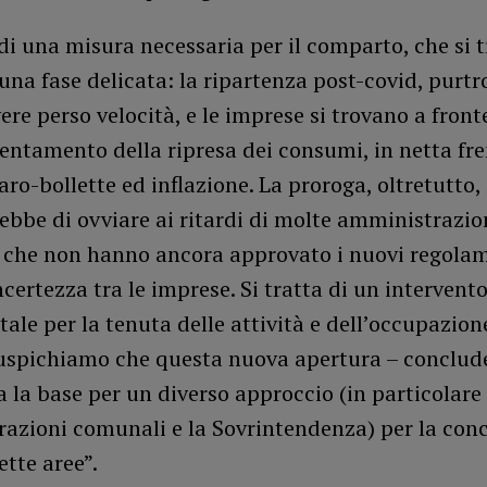
 di una misura necessaria per il comparto, che si 
una fase delicata: la ripartenza post-covid, purtr
re perso velocità, e le imprese si trovano a fron
entamento della ripresa dei consumi, in netta fr
aro-bollette ed inflazione. La proroga, oltretutto,
bbe di ovviare ai ritardi di molte amministrazio
 che non hanno ancora approvato i nuovi regola
certezza tra le imprese. Si tratta di un intervent
le per la tenuta delle attività e dell’occupazion
Auspichiamo che questa nuova apertura – conclude
a la base per un diverso approccio (in particolare
azioni comunali e la Sovrintendenza) per la con
ette aree”.