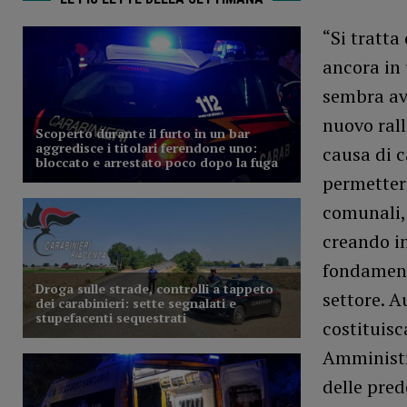
“Si tratta
ancora in 
sembra ave
nuovo rall
causa di c
permettere
comunali,
creando in
fondamenta
settore. 
costituisc
Amministr
delle pred