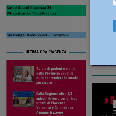
del Consiglio
POLITICA
Radio Sound Piacenza 24
WhatsApp
333 7575246 –
Invia
[ 5 Agosto 2026 ]
Tutela di pedoni e ciclisti, dalla Provinc
9 Febbraio
Messenger
Radio Sound
–
Piacenza24
ULTIMA ORA PIACENZA
Tutela di pedoni e ciclisti,
dalla Provincia 295 mila
euro per rendere le strade
più sicure
Dalla Regione oltre 1,3
milioni di euro per gli hub
urbani di Piacenza,
Vernasca e Calendasco.
Amministrazione