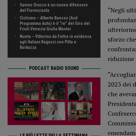
Savino Orazzo è un nuovo difensore
“Negli ult
del Fiorenzuola
Ciclismo – Alberto Baesso (Asd
profondam
Programma Auto) è il “re” del Giro del
ulteriorme
Friuli Venezia Giulia Master
Nuoto – Vittorino da Feltre in evidenza
sforzo ch
agli Italiani Ragazzi con Pilla e
Barbazza
confrontar
riduzione 
PODCAST RADIO SOUND
“Accoglia
2023 dei d
che aveva
Presidente
Confeserc
Commission
emendamen
LE PIÙ LETTE DELLA SETTIMANA