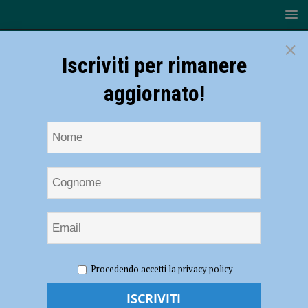
×
Iscriviti per rimanere
aggiornato!
HOME
NOTIZIE
ATTUALITÀ
Diga del Molato
Procedendo accetti la privacy policy
ormai all’asciutto, Veneziani: “Ma in questi mesi ha sostenuto l’intero
comparto agricolo”