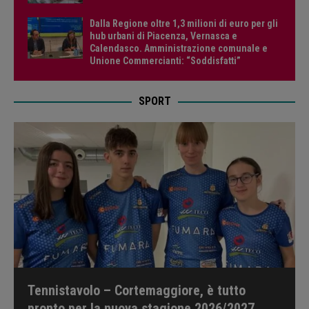
Dalla Regione oltre 1,3 milioni di euro per gli
hub urbani di Piacenza, Vernasca e
Calendasco. Amministrazione comunale e
Unione Commercianti: “Soddisfatti”
SPORT
Tennistavolo – Cortemaggiore, è tutto
pronto per la nuova stagione 2026/2027