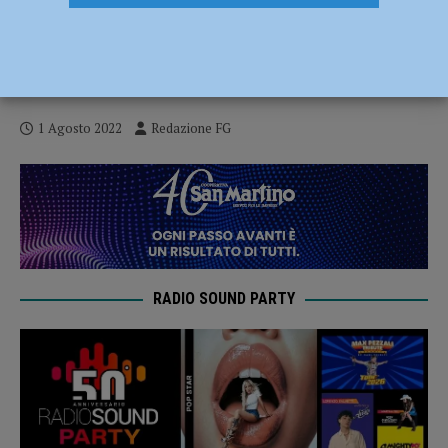
Diga del Molato ormai all’asciutto,
Veneziani: “Ma in questi mesi ha
sostenuto l’intero comparto agricolo”
1 Agosto 2022
Redazione FG
RADIO SOUND PARTY