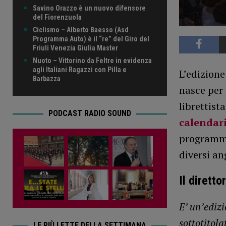
Savino Orazzo è un nuovo difensore
del Fiorenzuola
Ciclismo – Alberto Baesso (Asd
Programma Auto) è il “re” del Giro del
Friuli Venezia Giulia Master
Nuoto – Vittorino da Feltre in evidenza
agli Italiani Ragazzi con Pilla e
L’edizione
Barbazza
nasce per
librettist
PODCAST RADIO SOUND
calendari
programma 
diversi ang
Il dirett
E’ un’edizi
sottotitola
LE PIÙ LETTE DELLA SETTIMANA