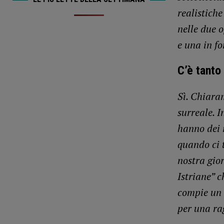
realistiche
nelle due 
e una in f
C’è tanto
Sì. Chiara
surreale. 
hanno dei r
quando ci t
nostra gior
Istriane” 
compie un 
per una ra