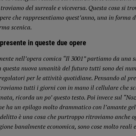
 troviamo del surreale e viceversa. Questa cosa si tr
opere che rappresentiamo quest’anno, una in forma d
orma scenica.
 presente in queste due opere
mente nell’opera comica “Il 3001” partiamo da una s
In questa nuova umanità del futuro tutti sono dei num
egolatori per le attività quotidiane. Pensando al pre
roviamo tutti i giorni con in mano il cellulare che s
nata, ricorda un po’ questo testo. Poi invece sul “No
che ha un epilogo molto drammatico con l’amante gel
delitto è una cosa che purtroppo ritroviamo anche ogg
gione banalmente economica, sono cose molto reali e