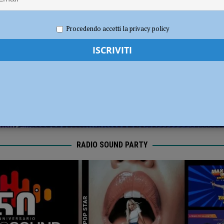
dI): “Verificare subito la situazione nella provincia di Piacenza”
POLITICA
023
Redazione MC
Eventi a Piacenza
Procedendo accetti la privacy policy
RADIO SOUND PARTY