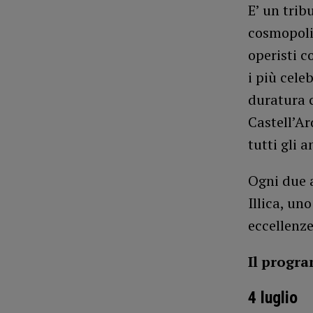
E’ un tribu
cosmopolit
operisti 
i più cele
duratura c
Castell’Ar
tutti gli 
Ogni due a
Illica, uno
eccellenze
Il progr
4 luglio