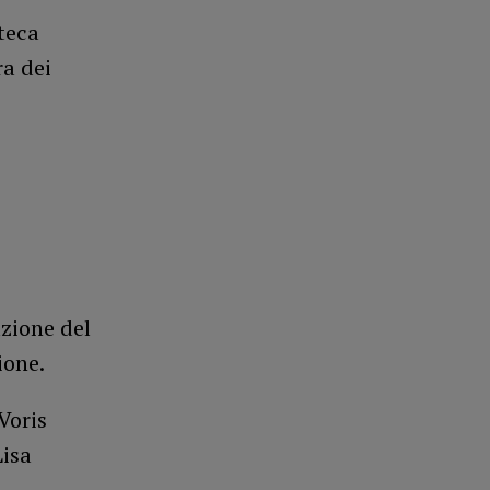
oteca
ra dei
zione del
ione.
Voris
Lisa