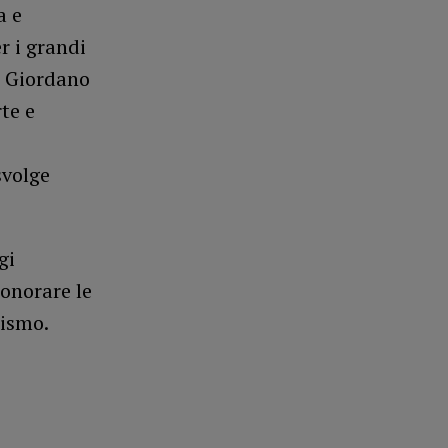
a e
r i grandi
o Giordano
te e
svolge
gi
r onorare le
lismo.