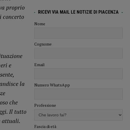
ova proprio
RICEVI VIA MAIL LE NOTIZIE DI PIACENZA
i concerto
Nome
Cognome
ituazione
eri e
Email
sente,
candisce la
Numero WhatsApp
zze
oso che
Professione
i. Il tutto
 attuali.
Fascia di età