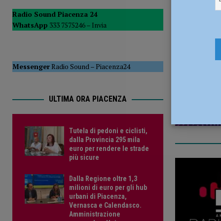
POLITICA
Radio Sound Piacenza 24
WhatsApp
333 7575246 –
Invia
[ 5 Agosto 2026 ]
Caldo estremo e asili nido, Tagliaferri (F
4 Luglio 2
Messenger
Radio Sound
–
Piacenza24
ULTIMA ORA PIACENZA
Tutela di pedoni e ciclisti,
dalla Provincia 295 mila
euro per rendere le strade
più sicure
Dalla Regione oltre 1,3
milioni di euro per gli hub
urbani di Piacenza,
Vernasca e Calendasco.
Amministrazione