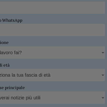
o WhatsApp
sione
di età
se principale