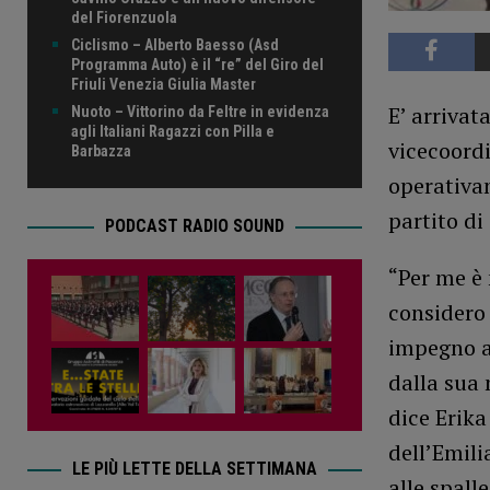
del Fiorenzuola
Ciclismo – Alberto Baesso (Asd
Programma Auto) è il “re” del Giro del
Friuli Venezia Giulia Master
E’ arrivat
Nuoto – Vittorino da Feltre in evidenza
agli Italiani Ragazzi con Pilla e
vicecoordi
Barbazza
operativam
partito di
PODCAST RADIO SOUND
“Per me è 
considero
impegno al
dalla sua 
dice Erika
dell’Emil
LE PIÙ LETTE DELLA SETTIMANA
alle spall