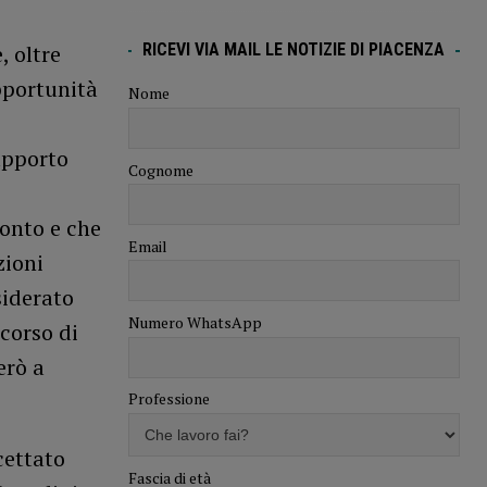
RICEVI VIA MAIL LE NOTIZIE DI PIACENZA
, oltre
pportunità
Nome
upporto
Cognome
ronto e che
Email
zioni
siderato
Numero WhatsApp
corso di
erò a
Professione
cettato
Fascia di età