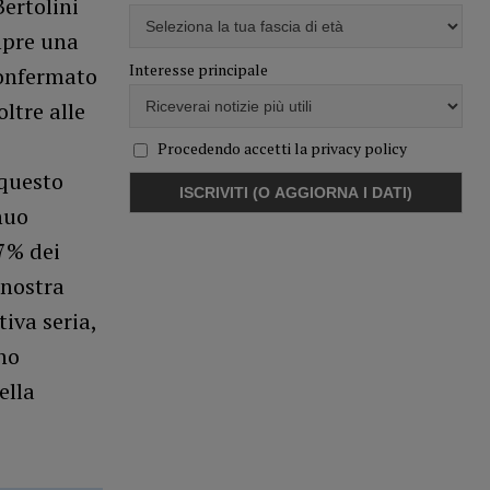
ertolini
empre una
Interesse principale
 confermato
oltre alle
Procedendo accetti la privacy policy
 questo
nuo
37% dei
 nostra
iva seria,
no
ella