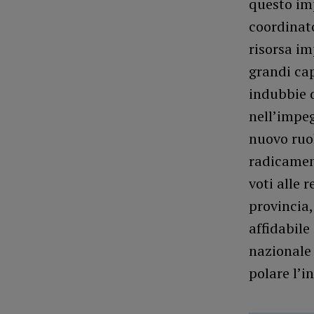
questo im
coordinato
risorsa im
grandi cap
indubbie q
nell’impe
nuovo ruol
radicament
voti alle 
provincia,
affidabile
nazionale
polare l’in