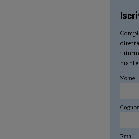
Iscr
Compil
dirett
inform
manten
Nome
Cogno
Email