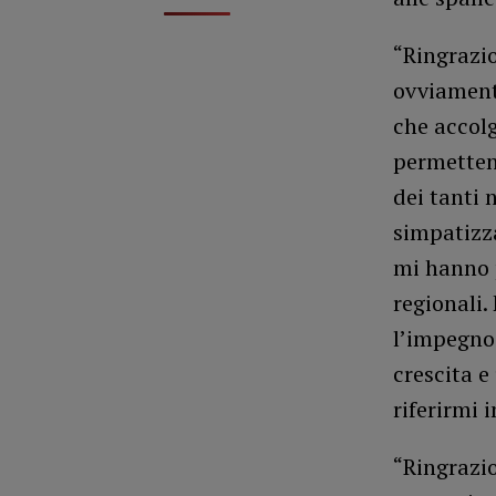
“Ringrazio
ovviament
che accol
permetten
dei tanti n
simpatizza
mi hanno p
regionali.
l’impegno 
crescita e
riferirmi 
“Ringrazio