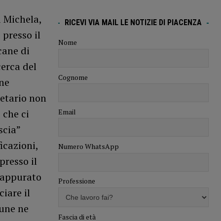
i Michela,
RICEVI VIA MAIL LE NOTIZIE DI PIACENZA
 presso il
Nome
cane di
cerca del
Cognome
one
ietario non
Email
 che ci
scia”
icazioni,
Numero WhatsApp
presso il
o appurato
Professione
iare il
une ne
Fascia di età