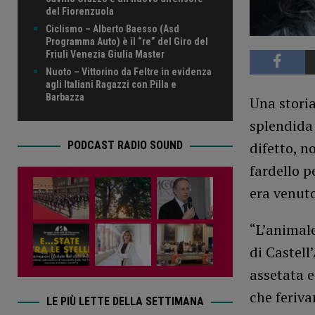
del Fiorenzuola
Ciclismo – Alberto Baesso (Asd
Programma Auto) è il “re” del Giro del
Friuli Venezia Giulia Master
Nuoto – Vittorino da Feltre in evidenza
agli Italiani Ragazzi con Pilla e
Barbazza
Una stori
splendida 
PODCAST RADIO SOUND
difetto, n
fardello p
era venuto
“L’animal
di Castell
assetata e
che feriva
LE PIÙ LETTE DELLA SETTIMANA