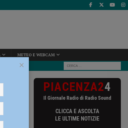
A
METEO E WEBCAM
×
PIACENZA2
4
l’abbandona in
Il Giornale Radio di Radio Sound
ona in
CLICCA E ASCOLTA
one
LE ULTIME NOTIZIE