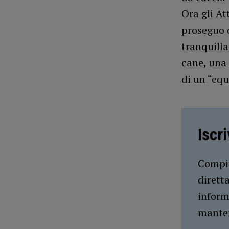
Ora gli At
proseguo 
tranquilla
cane, una
di un “eq
Iscr
Compil
dirett
inform
manten