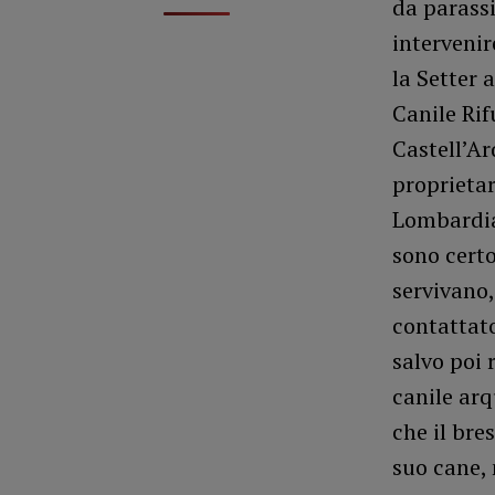
da parassi
intervenir
la Setter 
Canile Rif
Castell’Ar
proprietar
Lombardia 
sono certo
servivano,
contattato
salvo poi 
canile arq
che il bre
suo cane,