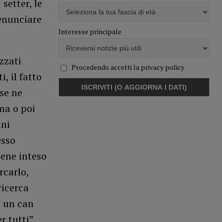
setter, le
denunciare
Interesse principale
zzati
Procedendo accetti la privacy policy
, il fatto
 se ne
ma o poi
ani
esso
bene inteso
rcarlo,
ricerca
è un can
r tutti”