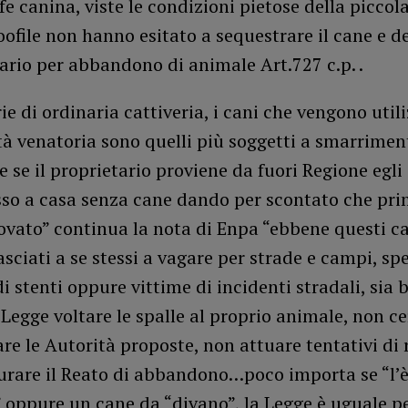
fe canina, viste le condizioni pietose della piccola 
ofile non hanno esitato a sequestrare il cane e 
tario per abbandono di animale Art.727 c.p. .
ie di ordinaria cattiveria, i cani che vengono utili
ità venatoria sono quelli più soggetti a smarrimenti
e se il proprietario proviene da fuori Regione egli
sso a casa senza cane dando per scontato che pri
ovato” continua la nota di Enpa “ebbene questi c
sciati a se stessi a vagare per strade e campi, sp
 stenti oppure vittime di incidenti stradali, sia 
 Legge voltare le spalle al proprio animale, non ce
re le Autorità proposte, non attuare tentativi di 
gurare il Reato di abbandono…poco importa se “l’
 oppure un cane da “divano”, la Legge è uguale pe