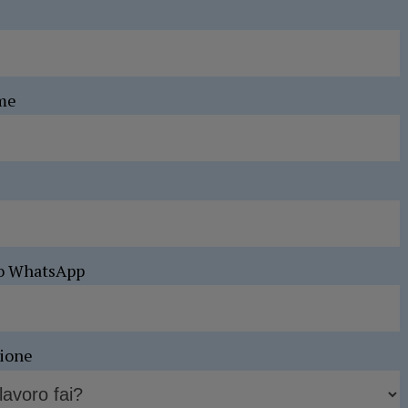
me
o WhatsApp
sione