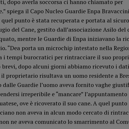
ti, dopo averla soccorsa ci hanno chiamato per
e.” spiega il Capo Nucleo Guardie Enpa Bravaccin
a quel punto è stata recuperata e portata al sicuro
ugio del Cane, gestito dall’associazione Asilo del 
quato, mentre le Guardie di Enpa iniziavano la ri
io. “Dea porta un microchip intestato nella Regi
i tempi burocratici per rintracciare il suo propr
 brevi, dopo alcuni giorni abbiamo ricevuto i dati
 il proprietario risultava un uomo residente a Bre
 dalle Guardie l’uomo aveva fornito vaghe giustif
rendersi irreperibile e “mancare” l’appuntamento 
uatese, ove è ricoverato il suo cane. A quel punt
sciano non aveva in alcun modo cercato di rintracc
 non ne aveva comunicato lo smarrimento al Com