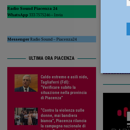
[ 5 Agosto 2026 ]
Tennistavolo – Cortemaggiore, è tutto p
Radio Sound Piacenza 24
WhatsApp
333 7575246 –
Invia
19 Maggio
Messenger
Radio Sound
–
Piacenza24
ULTIMA ORA PIACENZA
Caldo estremo e asili nido,
Tagliaferri (FdI):
“Verificare subito la
situazione nella provincia
di Piacenza”
“Contro la violenza sulle
donne, mai bandiera
bianca”, Piacenza rilancia
la campagna nazionale di