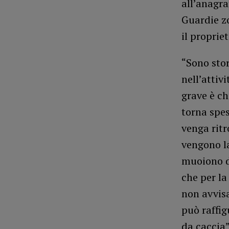
all’anagra
Guardie zo
il proprie
“Sono stor
nell’attiv
grave è ch
torna spe
venga ritr
vengono la
muoiono di
che per la
non avvisa
può raffi
da caccia”