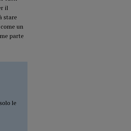
r il
à stare
a come un
ome parte
solo le