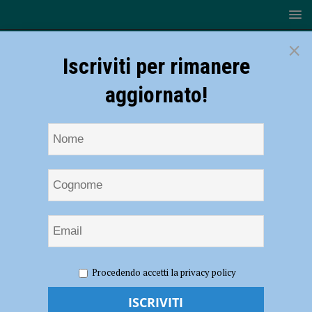
×
Iscriviti per rimanere
aggiornato!
HOME
NOTIZIE
EVENTI A PIACENZA
Festa delle
Procedendo accetti la privacy policy
Strenne a Roveleto di Cadeo con i Mercanti di Qualità il 27 novembre –
AUDIO