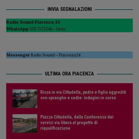
INVIA SEGNALAZIONI
Radio Sound Piacenza 24
WhatsApp
333 7575246 –
Invia
Messenger
Radio Sound
–
Piacenza24
ULTIMA ORA PIACENZA
Rissa in via Cittadella, padre e figlio aggrediti
con spranghe e sedie: indagini in corso
Piazza Cittadella, dalla Conferenza dei
servizi via libera al progetto di
riqualificazione