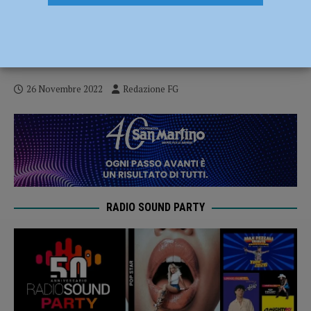
A XNL l’arte sperimentale di Meris
Angioletti e Ulla von Brandenburg, nel
segno di Sonia Delaunay – AUDIO e VIDEO
26 Novembre 2022
Redazione FG
RADIO SOUND PARTY