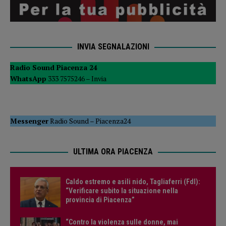
INVIA SEGNALAZIONI
Radio Sound Piacenza 24
WhatsApp
333 7575246 –
Invia
Messenger
Radio Sound
–
Piacenza24
ULTIMA ORA PIACENZA
Caldo estremo e asili nido, Tagliaferri (FdI):
“Verificare subito la situazione nella
provincia di Piacenza”
“Contro la violenza sulle donne, mai