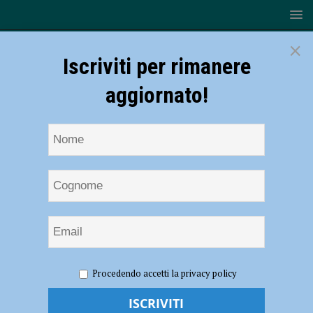
×
Iscriviti per rimanere
aggiornato!
HOME
NOTIZIE
ATTUALITÀ
A XNL l’arte
Procedendo accetti la privacy policy
sperimentale di Meris Angioletti e Ulla von Brandenburg, nel segno di
Sonia Delaunay – AUDIO e VIDEO