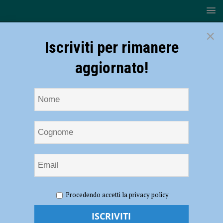
×
Iscriviti per rimanere
aggiornato!
HOME
NOTIZIE
ATTUALITÀ
Giovani che
Procedendo accetti la privacy policy
raccontano i giovani, “Ho incontrato adulti che mi hanno dato fiducia”
Giovani che raccontano i giovani, “Ho