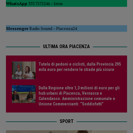
WhatsApp
333 7575246 –
Invia
Messenger
Radio Sound
–
Piacenza24
ULTIMA ORA PIACENZA
Tutela di pedoni e ciclisti, dalla Provincia 295
mila euro per rendere le strade più sicure
Dalla Regione oltre 1,3 milioni di euro per gli
hub urbani di Piacenza, Vernasca e
Calendasco. Amministrazione comunale e
Unione Commercianti: “Soddisfatti”
SPORT