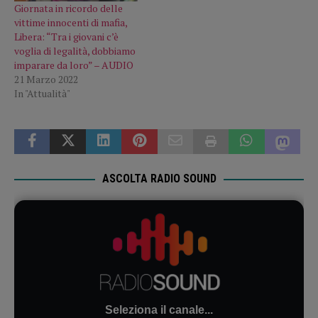
Giornata in ricordo delle
vittime innocenti di mafia,
Libera: “Tra i giovani c’è
voglia di legalità, dobbiamo
imparare da loro” – AUDIO
21 Marzo 2022
In "Attualità"
ASCOLTA RADIO SOUND
Seleziona il canale...