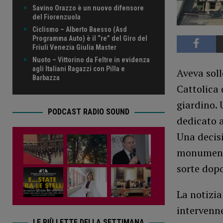
Savino Orazzo è un nuovo difensore
del Fiorenzuola
Ciclismo – Alberto Baesso (Asd
Programma Auto) è il “re” del Giro del
Friuli Venezia Giulia Master
Nuoto – Vittorino da Feltre in evidenza
agli Italiani Ragazzi con Pilla e
Aveva soll
Barbazza
Cattolica 
giardino. 
PODCAST RADIO SOUND
dedicato a
Una decisi
monumento
sorte dopo
La notizia
intervenne
LE PIÙ LETTE DELLA SETTIMANA