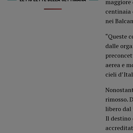
maggiore d
centinaia 
nei Balcan
“Queste co
dalle orga
preconcett
aerea e mo
cieli d’Ita
Nonostant
rimosso. D
libero dal
Il destino
accreditat