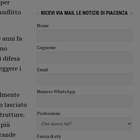
 per
onflitto
RICEVI VIA MAIL LE NOTIZIE DI PIACENZA
Nome
 anni fa
ono
Cognome
 difesa
eggere i
Email
Numero WhatsApp
almente
o lasciato
Professione
trutture.
 più
grande
Fascia di età