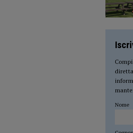
Iscr
Compil
dirett
inform
manten
Nome
Cogno