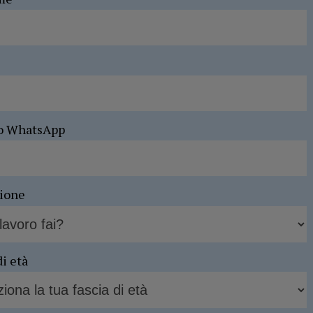
o WhatsApp
sione
di età