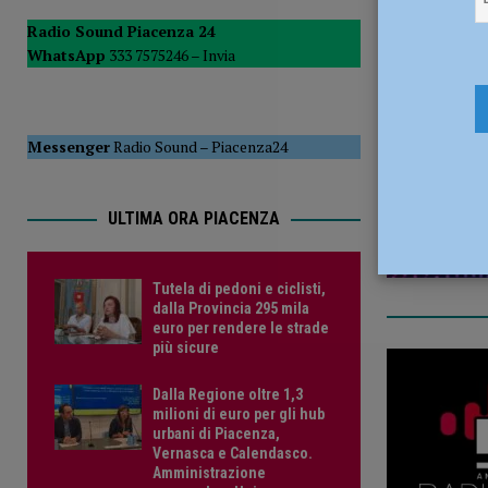
POLITICA
Radio Sound Piacenza 24
WhatsApp
333 7575246 –
Invia
[ 5 Agosto 2026 ]
Caldo estremo e asili nido, Tagliaferri (F
21 Agosto 
Messenger
Radio Sound
–
Piacenza24
ULTIMA ORA PIACENZA
Tutela di pedoni e ciclisti,
dalla Provincia 295 mila
euro per rendere le strade
più sicure
Dalla Regione oltre 1,3
milioni di euro per gli hub
urbani di Piacenza,
Vernasca e Calendasco.
Amministrazione