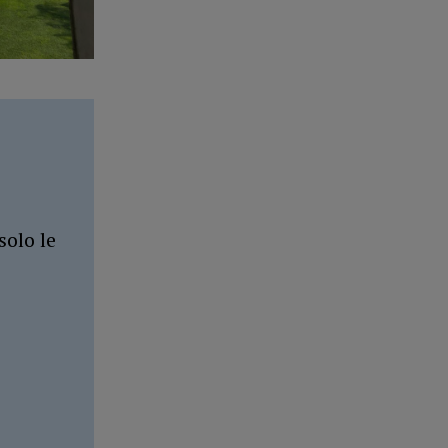
solo le