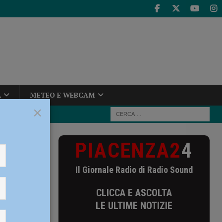
A
METEO E WEBCAM
×
PIACENZA2
4
one nel 2019:
Il Giornale Radio di Radio Sound
sione
CLICCA E ASCOLTA
: “Ora
LE ULTIME NOTIZIE