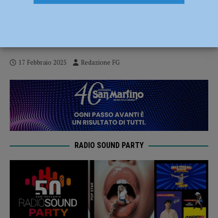
Il Comune nega l’autorizzazione al circo
con gli animali a pochi giorni dall’arrivo?
E’ bufera
17 Febbraio 2025
Redazione FG
RADIO SOUND PARTY