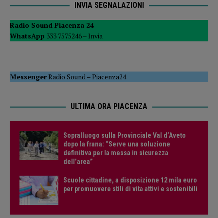
INVIA SEGNALAZIONI
Radio Sound Piacenza 24
WhatsApp
333 7575246 –
Invia
Messenger
Radio Sound
–
Piacenza24
ULTIMA ORA PIACENZA
Sopralluogo sulla Provinciale Val d’Aveto
dopo la frana: “Serve una soluzione
definitiva per la messa in sicurezza
dell’area”
Scuole cittadine, a disposizione 12 mila euro
per promuovere stili di vita attivi e sostenibili