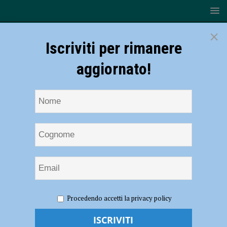
×
Iscriviti per rimanere
aggiornato!
HOME
NOTIZIE
ATTUALITÀ
Il Comune nega
Procedendo accetti la privacy policy
l’autorizzazione al circo con gli animali a pochi giorni dall’arrivo? E’
bufera