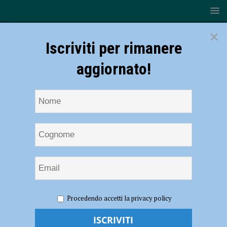
×
Iscriviti per rimanere
aggiornato!
HOME
NOTIZIE
SPORT
CALCIO
Il
Procedendo accetti la privacy policy
Fiorenzuola subisce l’1-2 nei primi 30 minuti; contro la capolista
Reggiana è sconfitta per 2-0 – AUDIO