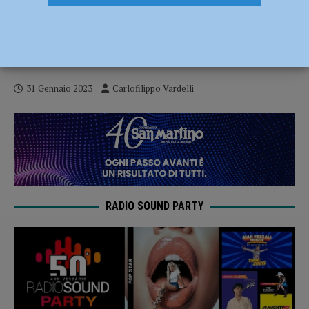
Il Fiorenzuola subisce l’1-2 nei primi 30
minuti; contro la capolista Reggiana è
sconfitta per 2-0 – AUDIO
31 Gennaio 2023
Carlofilippo Vardelli
RADIO SOUND PARTY