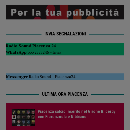
INVIA SEGNALAZIONI
Radio Sound Piacenza 24
WhatsApp
333 7575246 –
Invia
Messenger
Radio Sound
–
Piacenza24
ULTIMA ORA PIACENZA
Piacenza calcio inserito nel Girone B: derby
con Fiorenzuola e Nibbiano