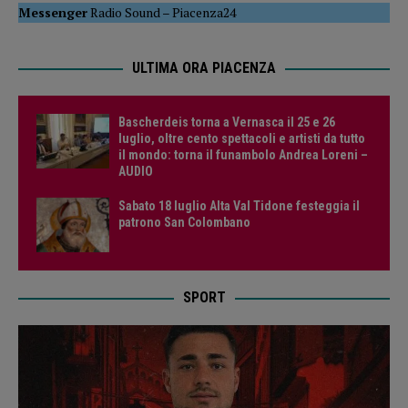
Messenger
Radio Sound
–
Piacenza24
ULTIMA ORA PIACENZA
Bascherdeis torna a Vernasca il 25 e 26
luglio, oltre cento spettacoli e artisti da tutto
il mondo: torna il funambolo Andrea Loreni –
AUDIO
Sabato 18 luglio Alta Val Tidone festeggia il
patrono San Colombano
SPORT