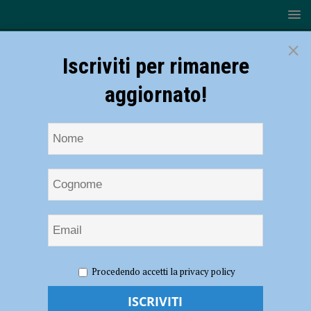
×
Iscriviti per rimanere
aggiornato!
HOME
NOTIZIE
ATTUALITÀ
In coro per Padre
Procedendo accetti la privacy policy
Gherardo diciottesima edizione, Mercoledì 13 dicembre Basilica S.
Maria di Campagna – AUDIO