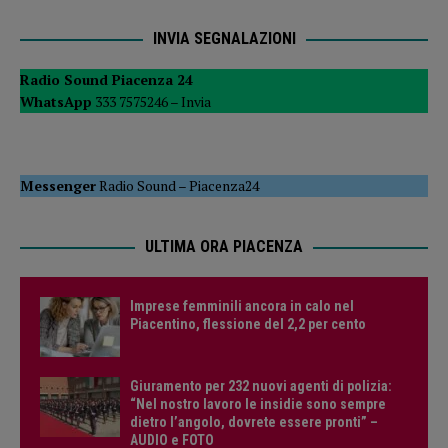
INVIA SEGNALAZIONI
Radio Sound Piacenza 24
WhatsApp
333 7575246 –
Invia
Messenger
Radio Sound
–
Piacenza24
ULTIMA ORA PIACENZA
Imprese femminili ancora in calo nel
Piacentino, flessione del 2,2 per cento
Giuramento per 232 nuovi agenti di polizia:
“Nel nostro lavoro le insidie sono sempre
dietro l’angolo, dovrete essere pronti” –
AUDIO e FOTO