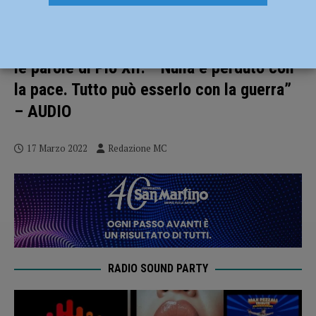
Incontri per la pace alla Basilica di
Sant’Antonino, Don Giuseppe Basini cita
le parole di Pio XII: ” Nulla è perduto con
la pace. Tutto può esserlo con la guerra”
– AUDIO
17 Marzo 2022
Redazione MC
RADIO SOUND PARTY