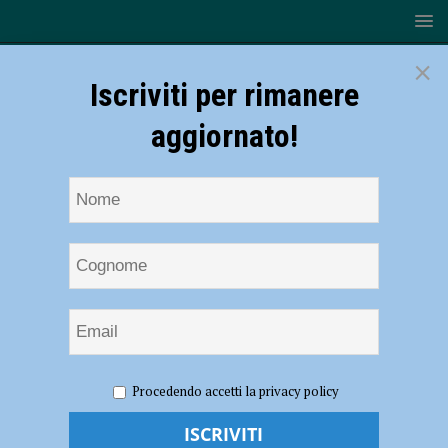
×
Iscriviti per rimanere
aggiornato!
HOME
NOTIZIE
ATTUALITÀ
Incontri per la pace
Procedendo accetti la privacy policy
alla Basilica di Sant’Antonino, Don Giuseppe Basini cita le parole di Pio
XII: ” Nulla è perduto con la pace. Tutto può esserlo con la guerra” –
AUDIO