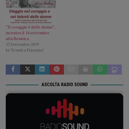
“Il coraggio è delle donne”,
incontro il 14 settembre
alla Besurica
13 Settembre 2019
In "Eventi a Piacenza"
ASCOLTA RADIO SOUND