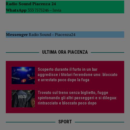
Radio Sound Piacenza 24
WhatsApp
333 7575246 –
Invia
Messenger
Radio Sound
–
Piacenza24
ULTIMA ORA PIACENZA
Scoperto durante il furto in un bar
aggredisce i titolari ferendone uno: bloccato
e arrestato poco dopo la fuga
Trovato sul treno senza biglietto, fugge
spintonando gli altri passeggeri e si dilegua:
rintracciato e bloccato poco dopo
SPORT