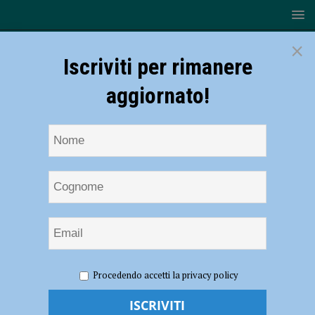
×
Iscriviti per rimanere
aggiornato!
HOME
NOTIZIE
EVENTI A PIACENZA
Incontro a
Procedendo accetti la privacy policy
Piacenza il 9 giugno con Laura Quagliuolo del Coordinamento
Italiano Sostegno Donne Afghane