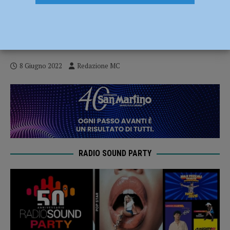
Incontro a Piacenza il 9 giugno con Laura
Quagliuolo del Coordinamento Italiano
Sostegno Donne Afghane
8 Giugno 2022
Redazione MC
RADIO SOUND PARTY