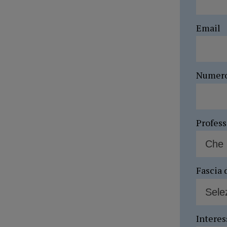
Email
Numer
Profes
Fascia 
Interes