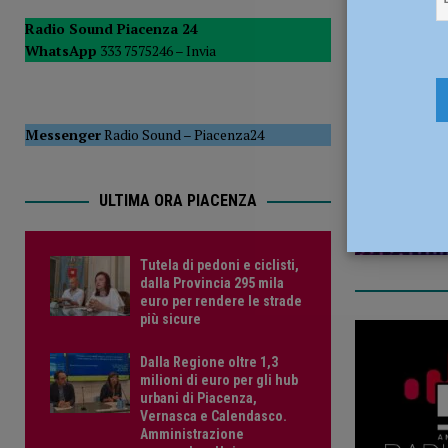
POLITICA
Radio Sound Piacenza 24
WhatsApp
333 7575246 –
Invia
[ 5 Agosto 2026 ]
Caldo estremo e asili nido, Tagliaferri (F
13 Aprile 2
Messenger
Radio Sound
–
Piacenza24
ULTIMA ORA PIACENZA
Tutela di pedoni e ciclisti,
dalla Provincia 295 mila
euro per rendere le strade
più sicure
Dalla Regione oltre 1,3
milioni di euro per gli hub
urbani di Piacenza,
Vernasca e Calendasco.
Amministrazione