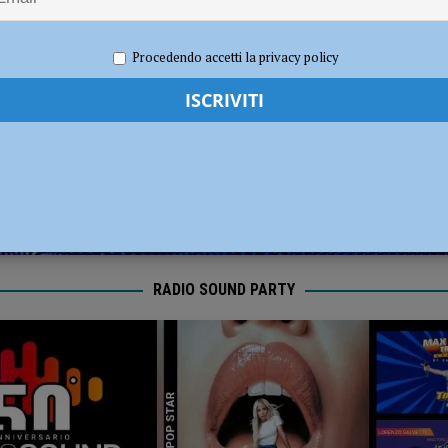
dI): “Verificare subito la situazione nella provincia di Piacenza”
POLITICA
026
Redazione MC
Eventi a Piacenza
Procedendo accetti la privacy policy
RADIO SOUND PARTY