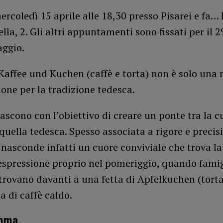
mercoledì 15 aprile alle 18,30 presso Pisarei e fa… 
lla, 2. Gli altri appuntamenti sono fissati per il 2
aggio.
l Kaffee und Kuchen (caffè e torta) non è solo una
ione per la tradizione tedesca.
nascono con l’obiettivo di creare un ponte tra la c
 quella tedesca. Spesso associata a rigore e precisi
asconde infatti un cuore conviviale che trova la
spressione proprio nel pomeriggio, quando famig
itrovano davanti a una fetta di Apfelkuchen (torta
a di caffè caldo.
amma