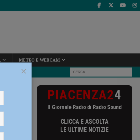
A
METEO E WEBCAM
×
PIACENZA2
4
le Piacenza una
Il Giornale Radio di Radio Sound
nza una
CLICCA E ASCOLTA
LE ULTIME NOTIZIE