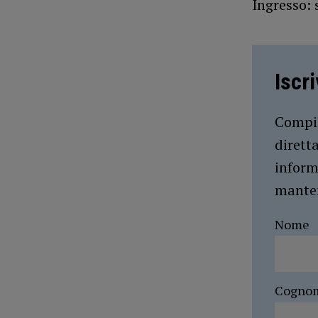
Ingresso: 
Iscr
Compil
dirett
inform
manten
Nome
Cogno