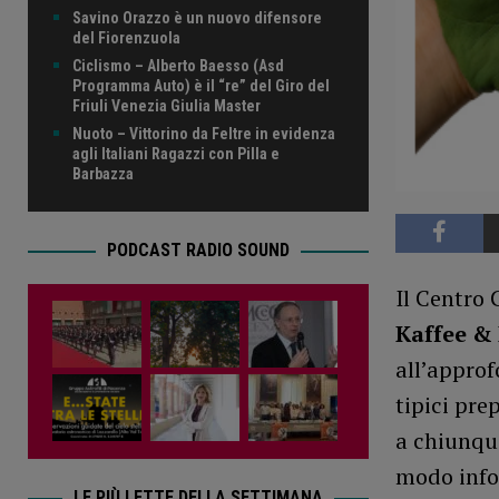
Savino Orazzo è un nuovo difensore
del Fiorenzuola
Ciclismo – Alberto Baesso (Asd
Programma Auto) è il “re” del Giro del
Friuli Venezia Giulia Master
Nuoto – Vittorino da Feltre in evidenza
agli Italiani Ragazzi con Pilla e
Barbazza
PODCAST RADIO SOUND
Il Centro 
Kaffee &
all’approf
tipici pre
a chiunque
modo info
LE PIÙ LETTE DELLA SETTIMANA