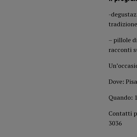
-degustazi
tradizione
– pillole 
racconti s
Un’occasio
Dove: Pisa
Quando: 15
Contatti 
3036