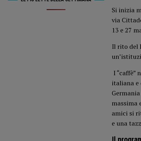
Si inizia 
via Cittade
13 e 27 m
Il rito de
un’istituz
I “caffè” 
italiana e
Germania n
massima e
amici si r
e una tazz
Il progr