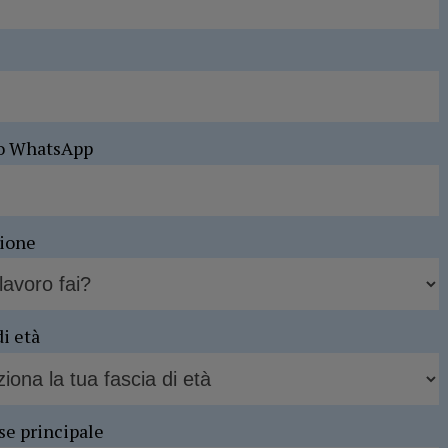
o WhatsApp
sione
di età
se principale