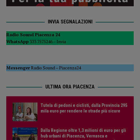
INVIA SEGNALAZIONI
Radio Sound Piacenza 24
WhatsApp
333 7575246 –
Invia
Messenger
Radio Sound
–
Piacenza24
ULTIMA ORA PIACENZA
Tutela di pedoni e ciclisti, dalla Provincia 295
mila euro per rendere le strade più sicure
Dalla Regione oltre 1,3 milioni di euro per gli
hub urbani di Piacenza, Vernasca e