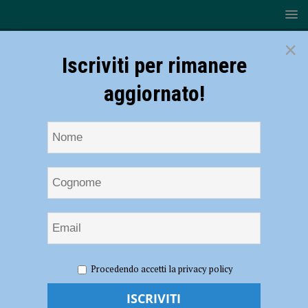
×
Iscriviti per rimanere
aggiornato!
HOME
NOTIZIE
SPORT
La Gas Sales presenta
Procedendo accetti la privacy policy
Thibault Rossard, Pierre Pujol e Renato Barbon
La Gas Sales presenta Thibault Rossard,