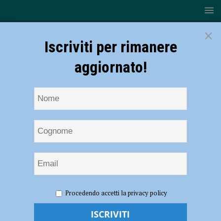
×
Iscriviti per rimanere
aggiornato!
HOME
NOTIZIE
SPORT
BASKET
L’Assigeco
Procedendo accetti la privacy policy
Piacenza vince 82-46 l’amichevole con Fiorenzuola
L’Assigeco Piacenza vince 82-46