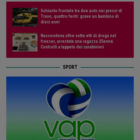
Schianto frontale tra due auto nei pressi di
Travo, quattro feriti: grave un bambino di
dieci anni
Nascondeva oltre sette etti di droga nel
freezer, arrestata una ragazza 25enne.
Controlli a tappeto dei carabinieri
SPORT