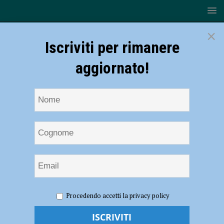
×
Iscriviti per rimanere
aggiornato!
HOME
NOTIZIE
SPORT
CALCIO
Piacenza
Procedendo accetti la privacy policy
sontuoso, a Lecco i biancorossi si impongono per 4-2!
Piacenza sontuoso, a Lecco i biancorossi