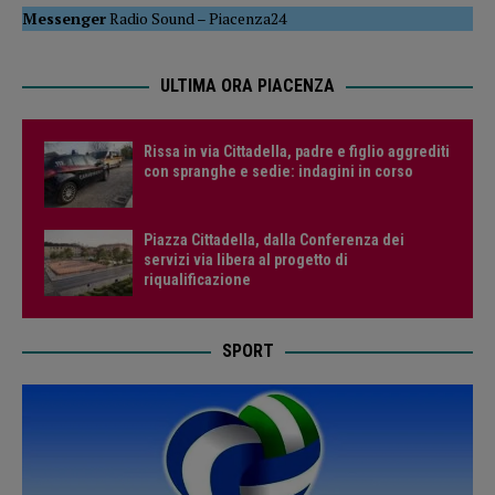
Messenger
Radio Sound
–
Piacenza24
ULTIMA ORA PIACENZA
Rissa in via Cittadella, padre e figlio aggrediti
con spranghe e sedie: indagini in corso
Piazza Cittadella, dalla Conferenza dei
servizi via libera al progetto di
riqualificazione
SPORT