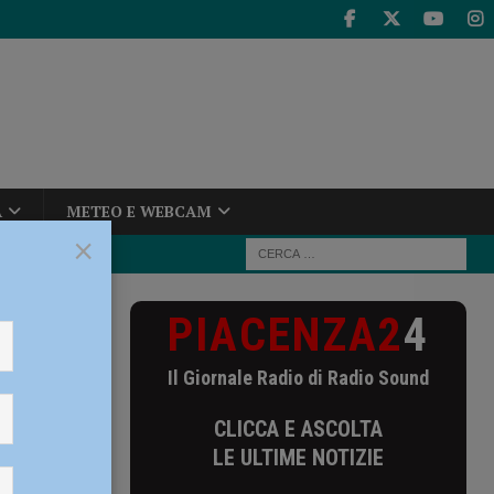
A
METEO E WEBCAM
×
PIACENZA2
4
 ha bisogno di
Il Giornale Radio di Radio Sound
a ha
CLICCA E ASCOLTA
e le
LE ULTIME NOTIZIE