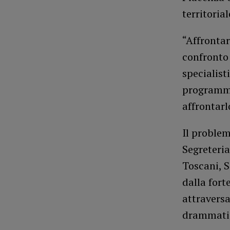
territorial
“Affrontar
confronto 
specialist
programmat
affrontarl
Il problem
Segreteria
Toscani, S
dalla fort
attravers
drammatica