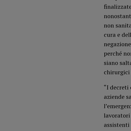
finalizzat
nonostante
non sanita
cura e del
negazione 
perché non
siano salt
chirurgici
“I decreti
aziende sa
l’emergen
lavoratori 
assistenti