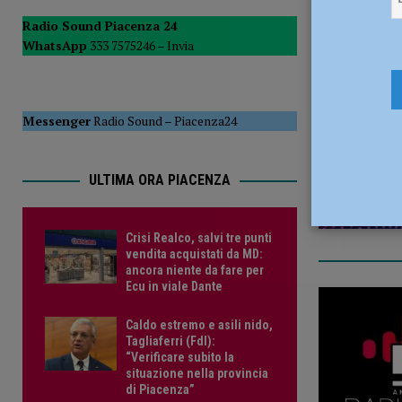
[ 5 Agosto 2026 ]
Tennistavolo – Cortemaggiore, è tutto p
Radio Sound Piacenza 24
WhatsApp
333 7575246 –
Invia
26 Aprile 2
Messenger
Radio Sound
–
Piacenza24
ULTIMA ORA PIACENZA
Crisi Realco, salvi tre punti
vendita acquistati da MD:
ancora niente da fare per
Ecu in viale Dante
Caldo estremo e asili nido,
Tagliaferri (FdI):
“Verificare subito la
situazione nella provincia
di Piacenza”