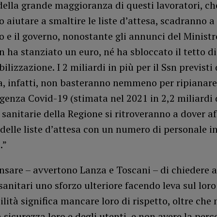
della grande maggioranza di questi lavoratori, ch
 aiutare a smaltire le liste d’attesa, scadranno a
 e il governo, nonostante gli annunci del Ministr
n ha stanziato un euro, né ha sbloccato il tetto d
bilizzazione. I 2 miliardi in più per il Ssn previsti
a, infatti, non basteranno nemmeno per ripianare
genza Covid-19 (stimata nel 2021 in 2,2 miliardi 
 sanitarie della Regione si ritroveranno a dover af
elle liste d’attesa con un numero di personale in
.”
ensare – avvertono Lanza e Toscani – di chiedere a
sanitari uno sforzo ulteriore facendo leva sul loro
lità significa mancare loro di rispetto, oltre che 
a sicurezza loro e degli utenti, e non avere la perc