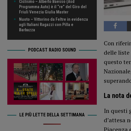
Ciclismo – Alberto Baesso (Asd
Programma Auto) è il “re” del Giro del
Friuli Venezia Giulia Master
Nuoto – Vittorino da Feltre in evidenza
agli Italiani Ragazzi con Pilla e
Barbazza
Con riferi
PODCAST RADIO SOUND
delle list
questo tem
Nazionale,
superando 
La nota d
In questi 
LE PIÙ LETTE DELLA SETTIMANA
d’attesa n
Piacenza 