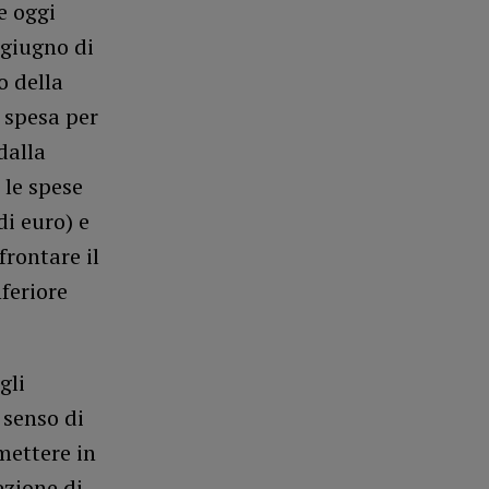
e oggi
 giugno di
o della
i spesa per
 dalla
 le spese
di euro) e
frontare il
feriore
gli
 senso di
mettere in
ezione di