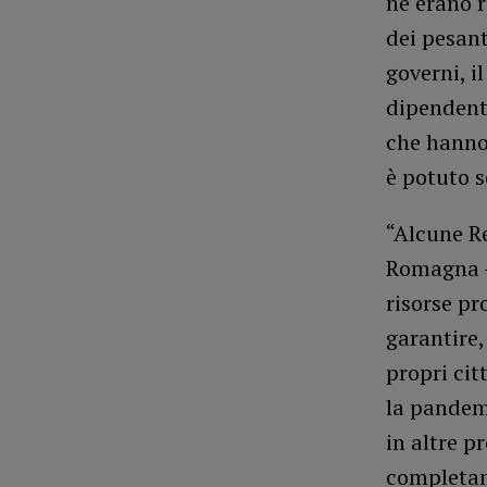
ne erano r
dei pesant
governi, i
dipendenti
che hanno 
è potuto s
“Alcune Re
Romagna –
risorse pr
garantire, 
propri cit
la pandemi
in altre p
completam