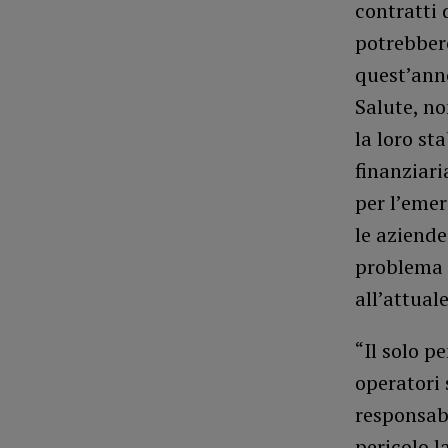
contratti 
potrebbero
quest’anno
Salute, no
la loro sta
finanziari
per l’emer
le aziende
problema d
all’attuale
“Il solo p
operatori 
responsabi
pericolo l