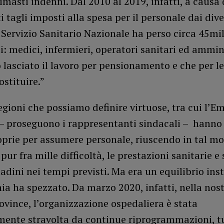
imasti indenni. Dal 2010 al 2019, infatti, a causa d
i tagli imposti alla spesa per il personale dai dive
l Servizio Sanitario Nazionale ha perso circa 45mi
: medici, infermieri, operatori sanitari ed ammin
lasciato il lavoro per pensionamento e che per l
ostituire.”
gioni che possiamo definire virtuose, tra cui l’Em
 proseguono i rappresentanti sindacali – hanno
oprie per assumere personale, riuscendo in tal m
pur fra mille difficoltà, le prestazioni sanitarie e 
tadini nei tempi previsti. Ma era un equilibrio ins
a ha spezzato. Da marzo 2020, infatti, nella nos
rovince, l’organizzazione ospedaliera è stata
ente stravolta da continue riprogrammazioni, t