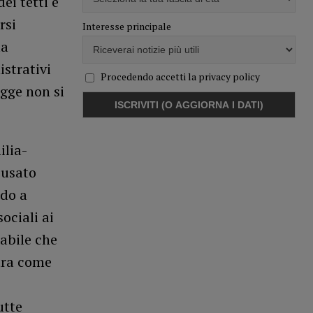
ei tetti e
rsi
Interesse principale
la
istrativi
Procedendo accetti la privacy policy
egge non si
ilia-
 usato
odo a
sociali ai
tabile che
tra come
utte