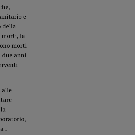
che,
sanitario e
 della
 morti, la
 sono morti
n due anni
erventi
 alle
ntare
la
aboratorio,
a i