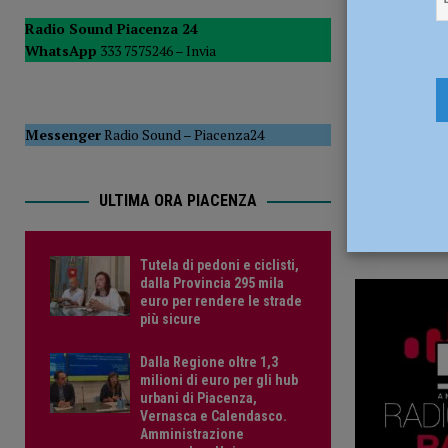
25 Luglio 
POLITICA
Radio Sound Piacenza 24
WhatsApp
333 7575246 –
Invia
[ 5 Agosto 2026 ]
Caldo estremo e asili nido, Tagliaferri (F
Messenger
Radio Sound
–
Piacenza24
ULTIMA ORA PIACENZA
Tutela di pedoni e ciclisti,
dalla Provincia 295 mila
euro per rendere le strade
più sicure
Dalla Regione oltre 1,3
milioni di euro per gli hub
urbani di Piacenza,
Vernasca e Calendasco.
Amministrazione