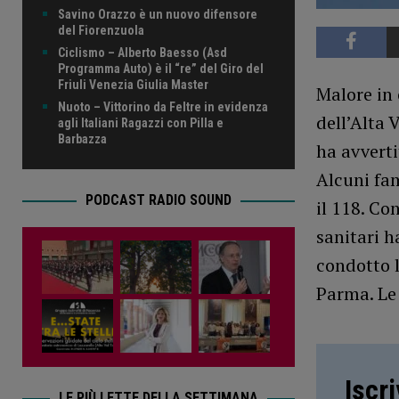
Savino Orazzo è un nuovo difensore
del Fiorenzuola
Ciclismo – Alberto Baesso (Asd
Programma Auto) è il “re” del Giro del
Friuli Venezia Giulia Master
Malore in 
Nuoto – Vittorino da Feltre in evidenza
dell’Alta 
agli Italiani Ragazzi con Pilla e
Barbazza
ha avverti
Alcuni fa
PODCAST RADIO SOUND
il 118. Co
sanitari h
condotto 
Parma. Le 
Iscr
LE PIÙ LETTE DELLA SETTIMANA