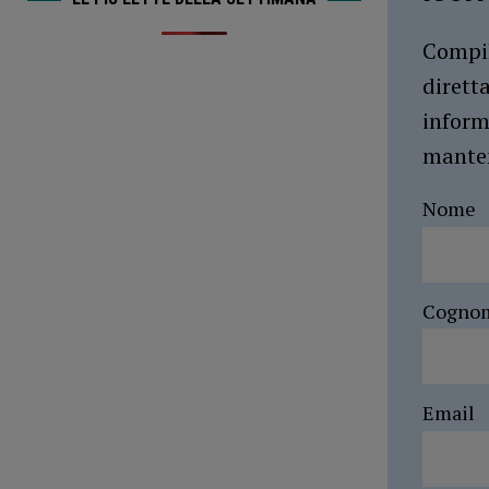
Compil
dirett
inform
manten
Nome
Cogno
Email