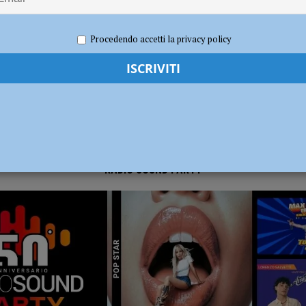
2023
Redazione FG
Cronaca Piacenza
dI): “Verificare subito la situazione nella provincia di Piacenza”
POLITICA
Procedendo accetti la privacy policy
RADIO SOUND PARTY