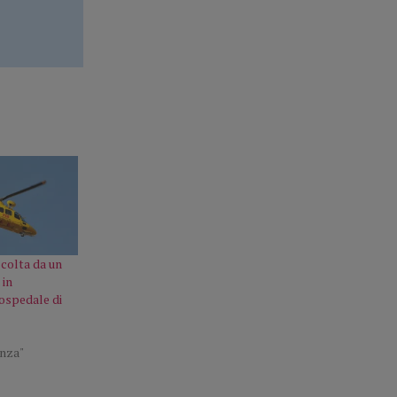
 colta da un
 in
ospedale di
enza"