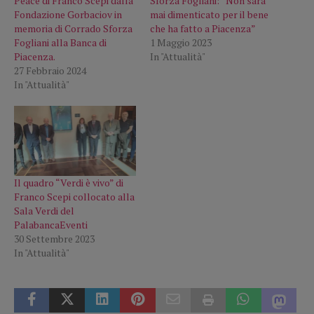
Peace di Franco Scepi dalla
Sforza Fogliani: “Non sarà
Fondazione Gorbaciov in
mai dimenticato per il bene
memoria di Corrado Sforza
che ha fatto a Piacenza”
Fogliani alla Banca di
1 Maggio 2023
Piacenza.
In "Attualità"
27 Febbraio 2024
In "Attualità"
Il quadro “Verdi è vivo” di
Franco Scepi collocato alla
Sala Verdi del
PalabancaEventi
30 Settembre 2023
In "Attualità"