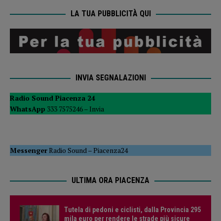
LA TUA PUBBLICITÀ QUI
INVIA SEGNALAZIONI
Radio Sound Piacenza 24
WhatsApp
333 7575246 –
Invia
Messenger
Radio Sound
–
Piacenza24
ULTIMA ORA PIACENZA
Tutela di pedoni e ciclisti, dalla Provincia 295
mila euro per rendere le strade più sicure