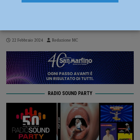
La Fondazione Gorbaciov dona alla Banca
di Piacenza la scultura “Man for Peace
Man for love”. Consegna il 23 febbraio
22 Febbraio 2024
Redazione MC
RADIO SOUND PARTY