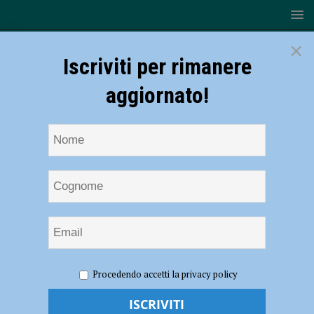
×
Iscriviti per rimanere
aggiornato!
HOME
NOTIZIE
EVENTI A PIACENZA
La
Procedendo accetti la privacy policy
Fondazione Gorbaciov dona alla Banca di Piacenza la scultura “Man
for Peace Man for love”. Consegna il 23 febbraio