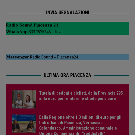
INVIA SEGNALAZIONI
Radio Sound Piacenza 24
WhatsApp
333 7575246 –
Invia
Messenger
Radio Sound
–
Piacenza24
ULTIMA ORA PIACENZA
Tutela di pedoni e ciclisti, dalla Provincia 295
mila euro per rendere le strade più sicure
Dalla Regione oltre 1,3 milioni di euro per gli
hub urbani di Piacenza, Vernasca e
Calendasco. Amministrazione comunale e
Unione Commercianti: “Soddisfatti”