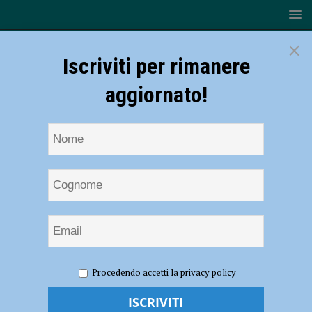
×
Iscriviti per rimanere
aggiornato!
HOME
NOTIZIE
EVENTI A PIACENZA
Mercanti di
Procedendo accetti la privacy policy
Qualità, un doppio appuntamento per il week end, il 28 aprile a Ferriere
– AUDIO