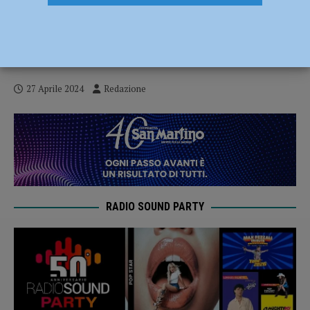
Mercanti di Qualità, un doppio
appuntamento per il week end, il 28 aprile
a Ferriere – AUDIO
27 Aprile 2024
Redazione
RADIO SOUND PARTY