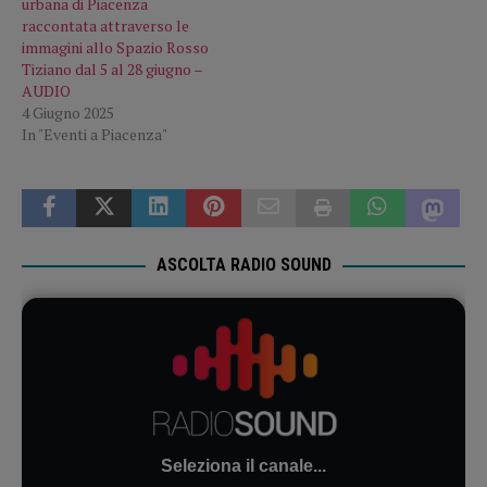
urbana di Piacenza
raccontata attraverso le
immagini allo Spazio Rosso
Tiziano dal 5 al 28 giugno –
AUDIO
4 Giugno 2025
In "Eventi a Piacenza"
ASCOLTA RADIO SOUND
Seleziona il canale...