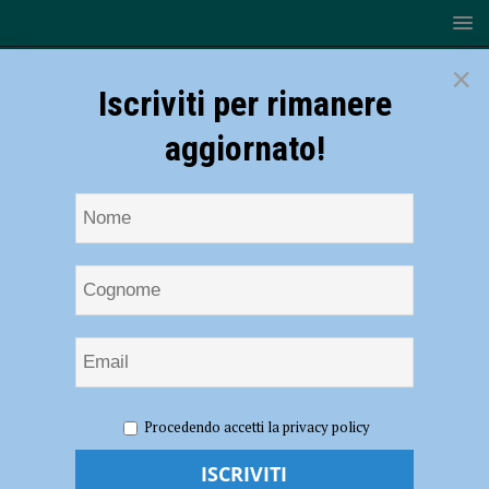
×
Iscriviti per rimanere
aggiornato!
HOME
NOTIZIE
EVENTI A PIACENZA
Mostra allo
Procedendo accetti la privacy policy
Spazio Rosso Tiziano “Angelo Ghezzi, 40 Anni d’Arte”
Mostra allo Spazio Rosso Tiziano “Angelo