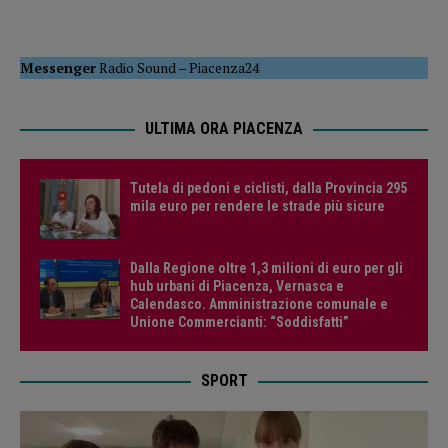
Messenger
Radio Sound
–
Piacenza24
ULTIMA ORA PIACENZA
Tutela di pedoni e ciclisti, dalla Provincia 295
mila euro per rendere le strade più sicure
Dalla Regione oltre 1,3 milioni di euro per gli
hub urbani di Piacenza, Vernasca e
Calendasco. Amministrazione comunale e
Unione Commercianti: “Soddisfatti”
SPORT