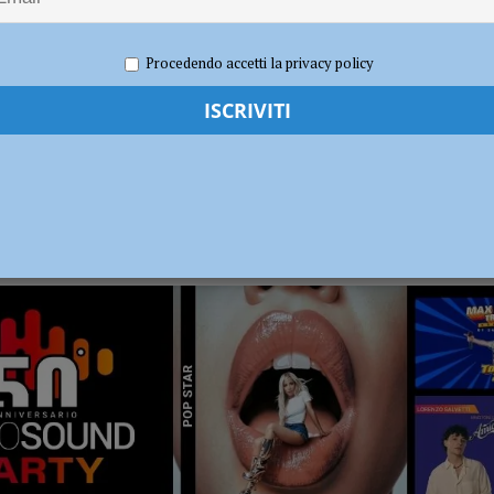
ia 295 mila euro per rendere le strade più sicure
ATTUALITÀ
Procedendo accetti la privacy policy
RADIO SOUND PARTY