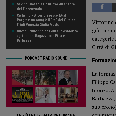
Savino Orazzo è un nuovo difensore
del Fiorenzuola
Ciclismo – Alberto Baesso (Asd
Programma Auto) è il “re” del Giro del
Vittorino 
Friuli Venezia Giulia Master
già da qua
Nuoto – Vittorino da Feltre in evidenza
agli Italiani Ragazzi con Pilla e
categorie 
Barbazza
Città di 
PODCAST RADIO SOUND
Formazion
La formazi
Filippo Ca
bronzo. A 
Barbazza, 
suo crono)
con merito
LE PIÙ LETTE DELLA SETTIMANA