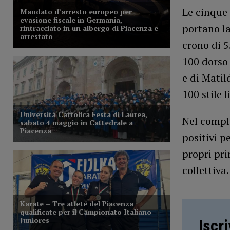
Le cinque 
portano la
crono di 5
100 dorso 
e di Matil
100 stile 
Nel comples
positivi p
propri pri
collettiva.
Iscr