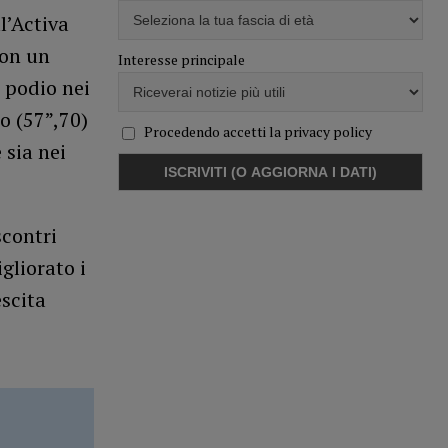
l’Activa
con un
Interesse principale
l podio nei
o (57”,70)
Procedendo accetti la privacy policy
 sia nei
scontri
gliorato i
scita