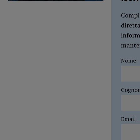
Compil
dirett
inform
manten
Nome
Cogno
Email