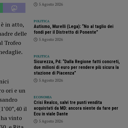
5 Agosto 2026
POLITICA
è in atto,
Autismo, Murelli (Lega): “No al taglio dei
fondi per il Distretto di Ponente”
uadre delle
5 Agosto 2026
al Trofeo
medaglie.
POLITICA
Sicurezza, Pd: “Dalla Regione fatti concreti,
due milioni di euro per rendere più sicura la
stazione di Piacenza”
nici
5 Agosto 2026
o ori e un
ECONOMIA
ssandro
Crisi Realco, salvi tre punti vendita
1’00”,40 il
acquistati da MD: ancora niente da fare per
Ecu in viale Dante
 ha vinto
5 Agosto 2026
30, e Rita