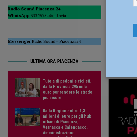
del Consiglio
POLITICA
Radio Sound Piacenza 24
WhatsApp
333 7575246 –
Invia
[ 5 Agosto 2026 ]
Tutela di pedoni e ciclisti, dalla Provinc
Messenger
Radio Sound
–
Piacenza24
ULTIMA ORA PIACENZA
Tutela di pedoni e ciclisti,
dalla Provincia 295 mila
euro per rendere le strade
più sicure
Dalla Regione oltre 1,3
milioni di euro per gli hub
urbani di Piacenza,
Vernasca e Calendasco.
Amministrazione