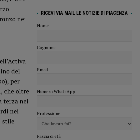
erzo
RICEVI VIA MAIL LE NOTIZIE DI PIACENZA
bronzo nei
Nome
Cognome
ell’Activa
Email
dino del
po), per
, che oltre
Numero WhatsApp
a terza nei
rdi nei
Professione
 stile
Fascia di età