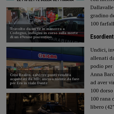
Dallavalle
gradino de
100 farfal
Esordient
Undici, in
allenati d
podio per 
Anna Bardu
ad aver vi
100 dorso
100 rana c
libero (42”