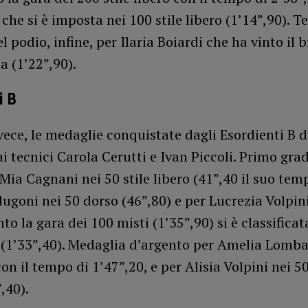
 che si è imposta nei 100 stile libero (1’14”,90). T
l podio, infine, per Ilaria Boiardi che ha vinto il 
la (1’22”,90).
i B
vece, le medaglie conquistate dagli Esordienti B d
ai tecnici Carola Cerutti e Ivan Piccoli. Primo gra
Mia Cagnani nei 50 stile libero (41”,40 il suo tem
goni nei 50 dorso (46”,80) e per Lucrezia Volpini
nto la gara dei 100 misti (1’35”,90) si è classificat
 (1’33”,40). Medaglia d’argento per Amelia Lomba
on il tempo di 1’47”,20, e per Alisia Volpini nei 50
,40).