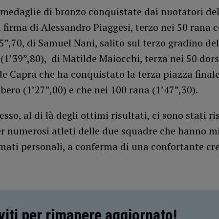
medaglie di bronzo conquistate dai nuotatori del
 firma di Alessandro Piaggesi, terzo nei 50 rana 
5”,70, di Samuel Nani, salito sul terzo gradino de
(1’39”,80), di Matilde Maiocchi, terza nei 50 dors
de Capra che ha conquistato la terza piazza finale
libero (1’27”,00) e che nei 100 rana (1’47”,30).
so, al di là degli ottimi risultati, ci sono stati ri
er numerosi atleti delle due squadre che hanno mi
mati personali, a conferma di una confortante cre
iviti per rimanere aggiornato!