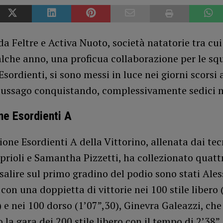
da Feltre e Activa Nuoto, società natatorie tra cui 
lche anno, una proficua collaborazione per le sq
Esordienti, si sono messi in luce nei giorni scorsi 
Giussago conquistando, complessivamente sedici 
e Esordienti A
one Esordienti A della Vittorino, allenata dai tec
prioli e Samantha Pizzetti, ha collezionato quattr
salire sul primo gradino del podio sono stati Ale
con una doppietta di vittorie nei 100 stile libero (
 e nei 100 dorso (1’07”,30), Ginevra Galeazzi, che
 la gara dei 200 stile libero con il tempo di 2’38”,