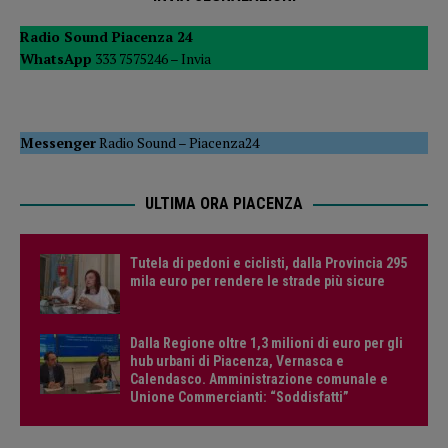
Radio Sound Piacenza 24
WhatsApp
333 7575246 –
Invia
Messenger
Radio Sound
–
Piacenza24
ULTIMA ORA PIACENZA
Tutela di pedoni e ciclisti, dalla Provincia 295
mila euro per rendere le strade più sicure
Dalla Regione oltre 1,3 milioni di euro per gli
hub urbani di Piacenza, Vernasca e
Calendasco. Amministrazione comunale e
Unione Commercianti: “Soddisfatti”