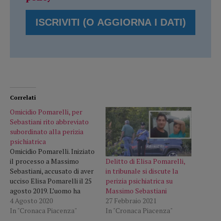
Correlati
Omicidio Pomarelli, per
Sebastiani rito abbreviato
subordinato alla perizia
psichiatrica
Omicidio Pomarelli. Iniziato
Delitto di Elisa Pomarelli,
il processo a Massimo
in tribunale si discute la
Sebastiani, accusato di aver
perizia psichiatrica su
ucciso Elisa Pomarelli il 25
Massimo Sebastiani
agosto 2019. L’uomo ha
27 Febbraio 2021
scelto il rito abbreviato,
4 Agosto 2020
In "Cronaca Piacenza"
richiesta che il giudice
In "Cronaca Piacenza"
Fiammetta Modica ha