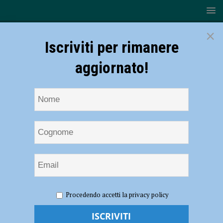
×
Iscriviti per rimanere
aggiornato!
HOME
NOTIZIE
CRONACA PIACENZA
Omicidio
Procedendo accetti la privacy policy
Pomarelli, la difesa di Massimo Sebastiani chiederà la perizia
psichiatrica