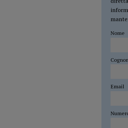
dirett
inform
manten
Nome
Cogno
Email
Numer