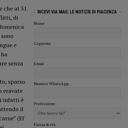
e che al 31
RICEVI VIA MAIL LE NOTIZIE DI PIACENZA
itti, di
Nome
o domenica
” sono
Cognome
angue e
 ha
pare senza
Email
to, sparso
Numero WhatsApp
o eravate
 infatti è
Professione
attendo il
carne” (Ef
Fascia di età
ei