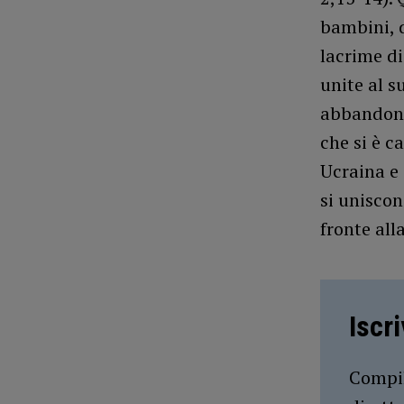
bambini, d
lacrime d
unite al s
abbandona
che si è c
Ucraina e 
si uniscon
fronte all
Iscr
Compil