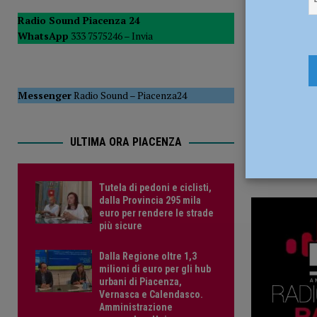
12 Marzo 
POLITICA
Radio Sound Piacenza 24
WhatsApp
333 7575246 –
Invia
[ 5 Agosto 2026 ]
Caldo estremo e asili nido, Tagliaferri (F
Messenger
Radio Sound
–
Piacenza24
ULTIMA ORA PIACENZA
Tutela di pedoni e ciclisti,
dalla Provincia 295 mila
euro per rendere le strade
più sicure
Dalla Regione oltre 1,3
milioni di euro per gli hub
urbani di Piacenza,
Vernasca e Calendasco.
Amministrazione