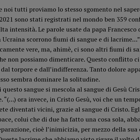
 noi tutti proviamo lo stesso sgomento nel saper
021 sono stati registrati nel mondo ben 359 confl
alta intensità. Le parole usate da papa Francesc
n Ucraina scorrono fiumi di sangue e di lacrime…
amente vere, ma, ahimè, ci sono altri fiumi di s
he non possiamo dimenticare. Questo conflitto ci
i dal torpore e dall’indifferenza. Tanto dolore ap
esso sembra dominare la solitudine.
 questo sangue si mescola al sangue di Gesù Cris
e. “(…) ora invece, in Cristo Gesù, voi che un temp
ete diventati vicini, grazie al sangue di Cristo. Egli
pace, colui che di due ha fatto una cosa sola, abb
parazione, cioè l’inimicizia, per mezzo della sua 
Queste lacrime che abbiamo visto rigare il volto d