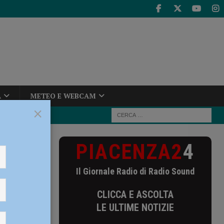
A
METEO E WEBCAM
×
PIACENZA2
4
, in piazza
Il Giornale Radio di Radio Sound
”, in
CLICCA E ASCOLTA
ina
LE ULTIME NOTIZIE