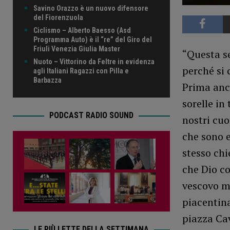
Savino Orazzo è un nuovo difensore
del Fiorenzuola
Ciclismo – Alberto Baesso (Asd
Programma Auto) è il “re” del Giro del
Friuli Venezia Giulia Master
“Questa se
Nuoto – Vittorino da Feltre in evidenza
perché si 
agli Italiani Ragazzi con Pilla e
Barbazza
Prima anco
sorelle in
PODCAST RADIO SOUND
nostri cuo
che sono e
stesso chie
che Dio co
vescovo 
piacentina
piazza Cav
LE PIÙ LETTE DELLA SETTIMANA