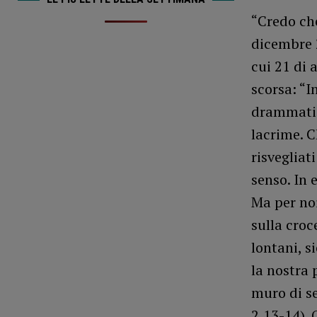
“Credo che
dicembre 2
cui 21 di 
scorsa: “I
drammatic
lacrime. C
risvegliat
senso. In 
Ma per noi
sulla croc
lontani, si
la nostra 
muro di se
2,13-14). 