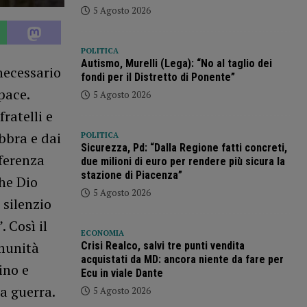
5 Agosto 2026
POLITICA
Autismo, Murelli (Lega): “No al taglio dei
 necessario
fondi per il Distretto di Ponente”
pace.
5 Agosto 2026
ratelli e
abbra e dai
POLITICA
Sicurezza, Pd: “Dalla Regione fatti concreti,
fferenza
due milioni di euro per rendere più sicura la
stazione di Piacenza”
che Dio
5 Agosto 2026
 silenzio
 Così il
ECONOMIA
omunità
Crisi Realco, salvi tre punti vendita
acquistati da MD: ancora niente da fare per
ino e
Ecu in viale Dante
la guerra.
5 Agosto 2026