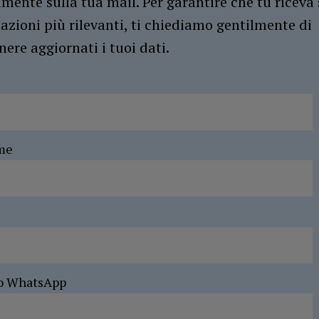
amente sulla tua mail. Per garantire che tu riceva 
azioni più rilevanti, ti chiediamo gentilmente di
ere aggiornati i tuoi dati.
me
o WhatsApp