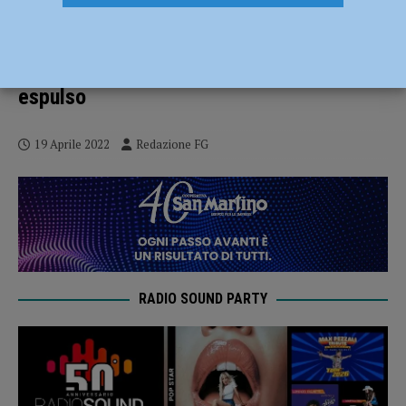
Pretende dagli automobilisti denaro
corrispondente al valore della sosta,
parcheggiatore abusivo bloccato ed
espulso
19 Aprile 2022
Redazione FG
RADIO SOUND PARTY