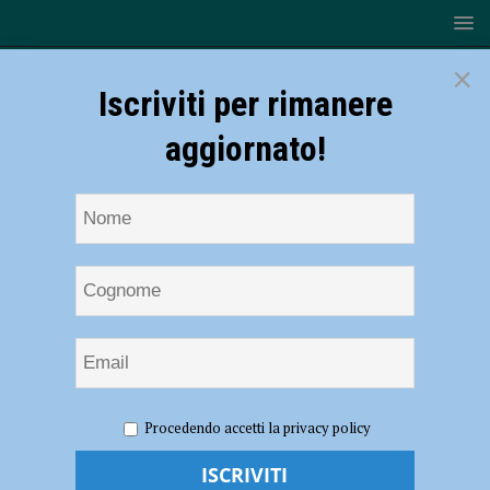
×
Iscriviti per rimanere
aggiornato!
HOME
NOTIZIE
CRONACA PIACENZA
Pretende
Procedendo accetti la privacy policy
dagli automobilisti denaro corrispondente al valore della sosta,
parcheggiatore abusivo bloccato ed espulso