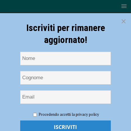
×
Iscriviti per rimanere
aggiornato!
HOME
NOTIZIE
ECONOMIA
Piccole e medie
Procedendo accetti la privacy policy
imprese, CNA: “Nel 2021 crescita record, occupazione cresciuta
dell’1,9%”