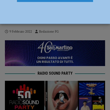
Piccole e medie imprese, CNA: “Nel 2021
crescita record, occupazione cresciuta
dell’1,9%”
9 Febbraio 2022
Redazione FG
RADIO SOUND PARTY