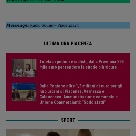
Messenger
Radio Sound
–
Piacenza24
ULTIMA ORA PIACENZA
Tutela di pedoni e ciclisti, dalla Provincia 295
mila euro per rendere le strade più sicure
Dalla Regione oltre 1,3 milioni di euro per gli
hub urbani di Piacenza, Vernasca e
Calendasco. Amministrazione comunale e
Unione Commercianti: “Soddisfatti”
SPORT