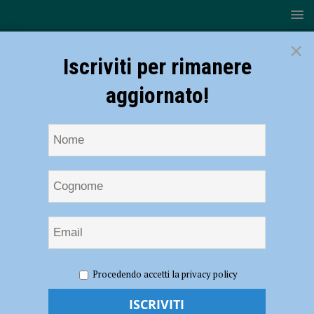
×
Iscriviti per rimanere
aggiornato!
HOME
NOTIZIE
ATTUALITÀ
Tecnologia al servizio
Procedendo accetti la privacy policy
del primo soccorso, presentato il progetto Niver
Tecnologia al servizio del primo