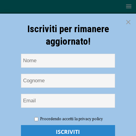
×
Iscriviti per rimanere
aggiornato!
HOME
NOTIZIE
ATTUALITÀ
Pronto soccorso di
Procedendo accetti la privacy policy
Castel San Giovanni, Fontana: “Sfuma la riapertura H24, ma c’è il via
libera al progetto del nuovo presidio” – AUDIO