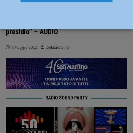
Pronto soccorso di Castel San Giovanni,
Fontana: “Sfuma la riapertura H24, ma c’è
il via libera al progetto del nuovo
presidio” – AUDIO
4 Maggio 2022
Redazione FG
RADIO SOUND PARTY