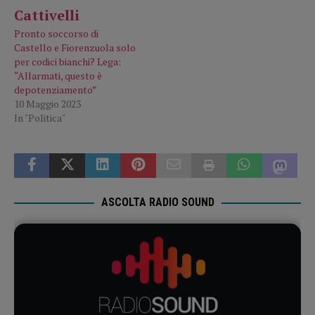
Pronto soccorso di
Castello e Fiorenzuola solo
per codici bianchi? Lega:
“Allarmati, questo è
depotenziamento”
10 Maggio 2023
In "Politica"
ASCOLTA RADIO SOUND