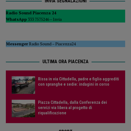
INVIA SEGNALAZIONI
Radio Sound Piacenza 24
WhatsApp
333 7575246 –
Invia
Messenger
Radio Sound
–
Piacenza24
ULTIMA ORA PIACENZA
Rissa in via Cittadella, padre e figlio aggrediti
con spranghe e sedie: indagini in corso
Piazza Cittadella, dalla Conferenza dei
servizi via libera al progetto di
riqualificazione