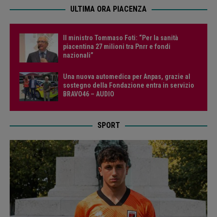
ULTIMA ORA PIACENZA
Il ministro Tommaso Foti: “Per la sanità
piacentina 27 milioni tra Pnrr e fondi
nazionali”
Una nuova automedica per Anpas, grazie al
sostegno della Fondazione entra in servizio
BRAVO46 – AUDIO
SPORT