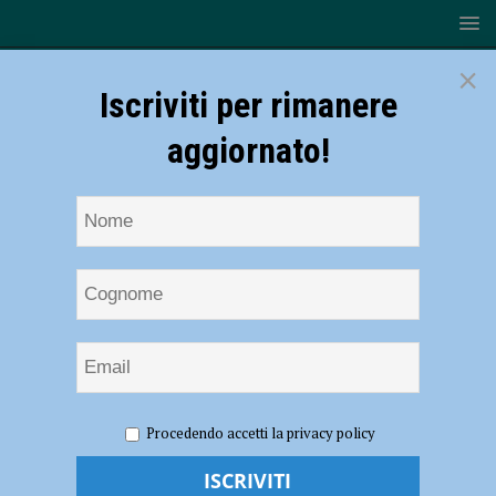
×
Iscriviti per rimanere
aggiornato!
HOME
NOTIZIE
SONDAGGI RADIO SOUND
Procedendo accetti la privacy policy
Pubblico Passeggio, un polmone verde in sofferenza o in buone
condizioni? La Voce dei piacentini