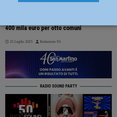
Reati, calo del 7% rispetto al 2022:
diminuiscono rapine e spaccio, in
aumento i furti. Videosorveglianza: oltre
400 mila euro per otto comuni
25 Luglio 2023
Redazione FG
RADIO SOUND PARTY