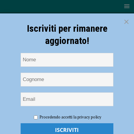
×
Iscriviti per rimanere
aggiornato!
HOME
NOTIZIE
CRONACA PIACENZA
Reati, calo
Procedendo accetti la privacy policy
del 7% rispetto al 2022: diminuiscono rapine e spaccio, in aumento i
furti. Videosorveglianza: oltre 400 mila euro per otto comuni