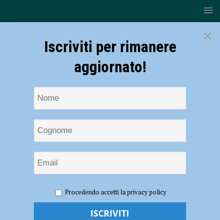
×
Iscriviti per rimanere
aggiornato!
HOME
NOTIZIE
Rugby, Serie B – Capoterra troppo forte,
Procedendo accetti la privacy policy
Piacenza torna sconfitto dalla trasferta sarda
Rugby, Serie B – Capoterra troppo forte,