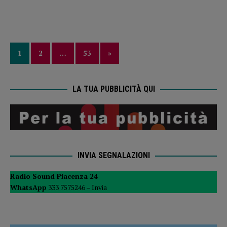
1
2
…
53
»
LA TUA PUBBLICITÀ QUI
INVIA SEGNALAZIONI
Radio Sound Piacenza 24
WhatsApp
333 7575246 –
Invia