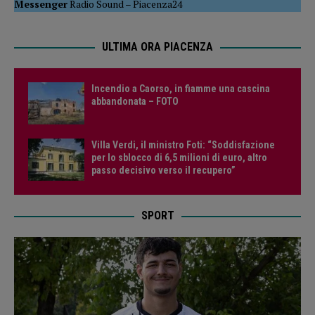
Messenger
Radio Sound
–
Piacenza24
ULTIMA ORA PIACENZA
Incendio a Caorso, in fiamme una cascina
abbandonata – FOTO
Villa Verdi, il ministro Foti: “Soddisfazione
per lo sblocco di 6,5 milioni di euro, altro
passo decisivo verso il recupero”
SPORT