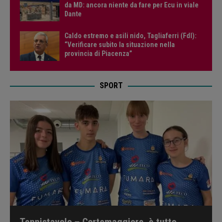
da MD: ancora niente da fare per Ecu in viale
Dante
Caldo estremo e asili nido, Tagliaferri (FdI):
“Verificare subito la situazione nella
provincia di Piacenza”
SPORT
Tennistavolo – Cortemaggiore, è tutto