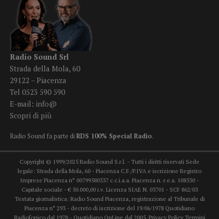
Radio Sound Srl
Strada della Mola, 60
29122 – Piacenza
Tel 0523 590 590
E-mail:
info@
Scopri di più
Radio Sound fa parte di
RDS 100% Special Radio
.
Copyright © 1999/2025 Radio Sound S.r.l. - Tutti i diritti riservati Sede
legale: Strada della Mola, 60 - Piacenza C.F./P.IVA e iscrizione Registro
Imprese Piacenza n° 00799580337 c.c.i.a.a. Piacenza n. r.e.a. 108530 -
Capitale sociale - € 50.000,00 i.v. Licenza SIAE N. 03701 - SCF 862/03
Testata giornalistica: Radio Sound Piacenza, registrazione al Tribunale di
Piacenza n° 293 - decreto di iscrizione del 19/06/1978 Quotidiano
Radiofonico dal 1978 - Quotidiano OnLine dal 2005.
Privacy Policy
Termini