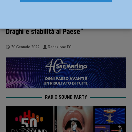
Sergio Mattarella rieletto presidente
della Repubblica, Rancan: “Risponde
all’esigenza di dare continuità al governo
Draghi e stabilità al Paese”
30 Gennaio 2022
Redazione FG
RADIO SOUND PARTY