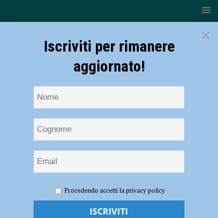
×
Iscriviti per rimanere
aggiornato!
HOME
NOTIZIE
POLITICA
Sergio Mattarella
Procedendo accetti la privacy policy
rieletto presidente della Repubblica, Rancan: “Risponde all’esigenza di
dare continuità al governo Draghi e stabilità al Paese”