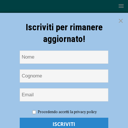
×
Iscriviti per rimanere
aggiornato!
HOME
NOTIZIE
SPORT
BASKET
Serie A2 –
Procedendo accetti la privacy policy
La Bakery Piacenza non sbaglia e vince di misura contro Fabriano (79-
78)