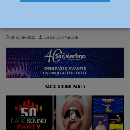
Serie A2 – La Bakery Piacenza non
sbaglia e vince di misura contro Fabriano
(79-78)
20 Aprile 2022
Carlofilippo Vardelli
RADIO SOUND PARTY