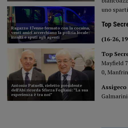
biancoazzu
uno sparti
Top Secre
(16-26, 19
Top Secre
Mayfield 7
0, Manfrini
Assigeco
Galmarini 7