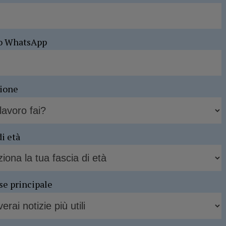
o WhatsApp
sione
di età
se principale