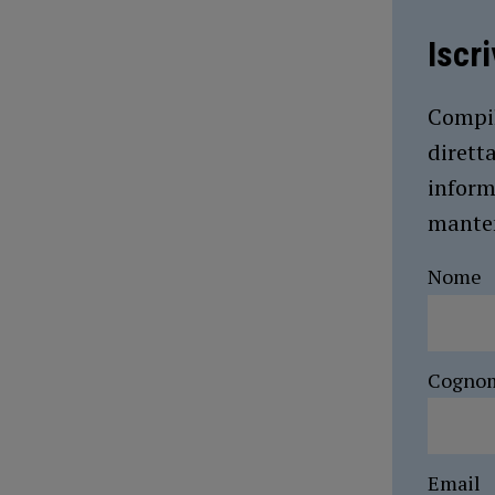
Iscr
Compil
dirett
inform
manten
Nome
Cogno
Email