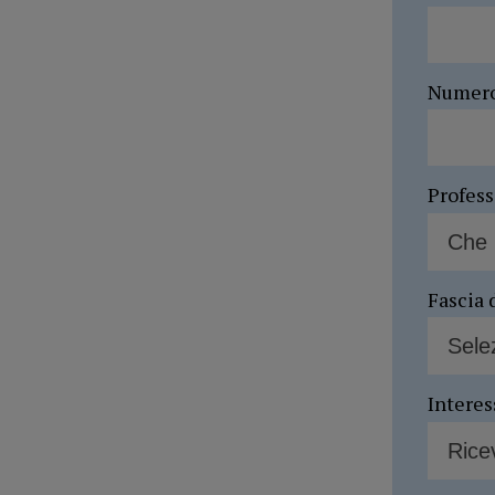
Numer
Profes
Fascia 
Interes