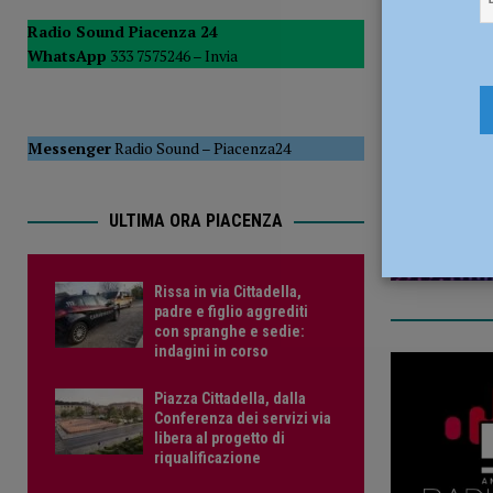
[ 7 Agosto 2026 ]
Assegnati alla questura di Piacenza dici
Radio Sound Piacenza 24
WhatsApp
333 7575246 –
Invia
[ 8 Agosto 2026 ]
Rissa in via Cittadella, padre e figlio ag
14 Maggio
Messenger
Radio Sound
–
Piacenza24
ULTIMA ORA PIACENZA
Rissa in via Cittadella,
padre e figlio aggrediti
con spranghe e sedie:
indagini in corso
Piazza Cittadella, dalla
Conferenza dei servizi via
libera al progetto di
riqualificazione