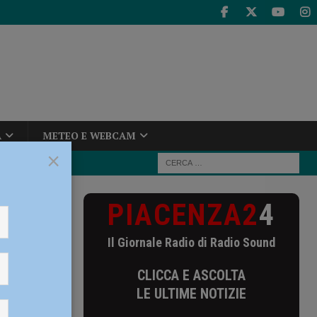
A
METEO E WEBCAM
×
PIACENZA2
4
acenza spazza
Il Giornale Radio di Radio Sound
pazza
CLICCA E ASCOLTA
a serie:
LE ULTIME NOTIZIE