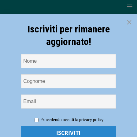
×
Iscriviti per rimanere
aggiornato!
HOME
NOTIZIE
SPORT
BASKET
Serie A2 –
Procedendo accetti la privacy policy
Stefano Salieri resta il coach dell’Assigeco Piacenza per le prossime
due stagioni