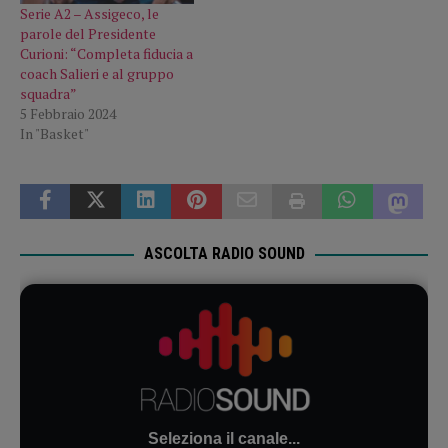
Serie A2 – Assigeco, le
parole del Presidente
Curioni: “Completa fiducia a
coach Salieri e al gruppo
squadra”
5 Febbraio 2024
In "Basket"
ASCOLTA RADIO SOUND
Seleziona il canale...