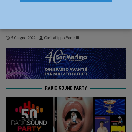
Serie A2 – Stefano Salieri resta il coach
dell’Assigeco Piacenza per le prossime
due stagioni
5 Giugno 2022
Carlofilippo Vardelli
RADIO SOUND PARTY