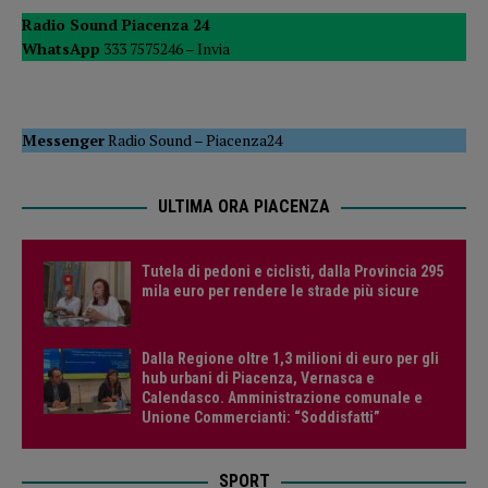
Radio Sound Piacenza 24
WhatsApp
333 7575246 –
Invia
Messenger
Radio Sound
–
Piacenza24
ULTIMA ORA PIACENZA
Tutela di pedoni e ciclisti, dalla Provincia 295
mila euro per rendere le strade più sicure
Dalla Regione oltre 1,3 milioni di euro per gli
hub urbani di Piacenza, Vernasca e
Calendasco. Amministrazione comunale e
Unione Commercianti: “Soddisfatti”
SPORT