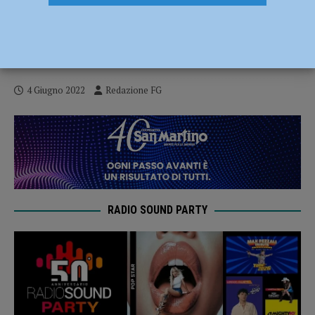
Schianto tra un’auto e una moto sulla
Statale 45 a Rivergaro: grave centauro,
trasportato a Parma
4 Giugno 2022
Redazione FG
RADIO SOUND PARTY