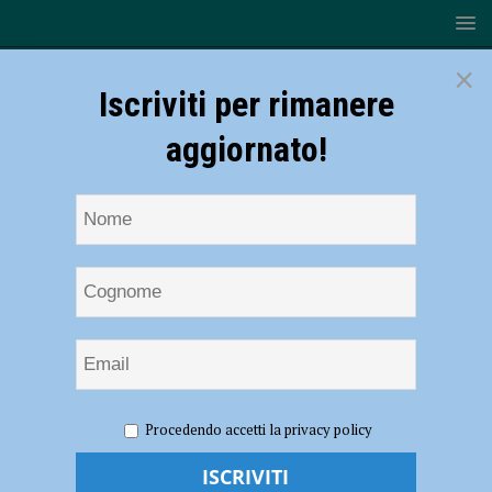
×
Iscriviti per rimanere
aggiornato!
HOME
NOTIZIE
CRONACA PIACENZA
Schianto tra
Procedendo accetti la privacy policy
un’auto e una moto sulla Statale 45 a Rivergaro: grave centauro,
trasportato a Parma