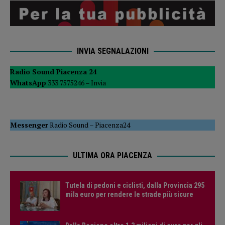
INVIA SEGNALAZIONI
Radio Sound Piacenza 24
WhatsApp
333 7575246 –
Invia
Messenger
Radio Sound
–
Piacenza24
ULTIMA ORA PIACENZA
Tutela di pedoni e ciclisti, dalla Provincia 295
mila euro per rendere le strade più sicure