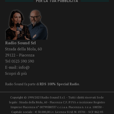
PER LA TUA PUBBLICITÀ
Radio Sound Srl
Strada della Mola, 60
29122 – Piacenza
Tel 0523 590 590
E-mail:
info@
Scopri di più
Radio Sound fa parte di
RDS 100% Special Radio
.
Copyright © 1999/2025 Radio Sound S.r.l. - Tutti i diritti riservati Sede
legale: Strada della Mola, 60 - Piacenza C.F./P.IVA e iscrizione Registro
Imprese Piacenza n° 00799580337 c.c.i.a.a. Piacenza n. r.e.a. 108530 -
Capitale sociale - € 50.000,00 i.v. Licenza SIAE N. 03701 - SCF 862/03