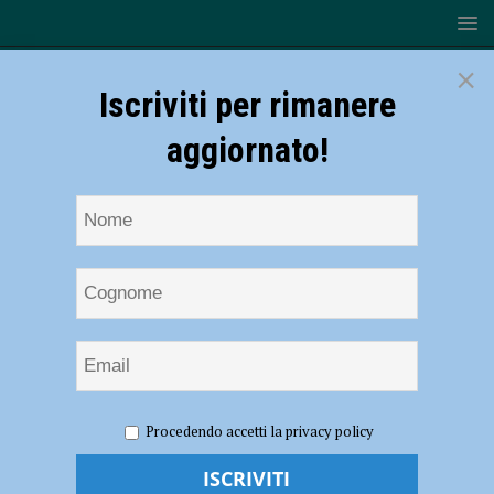
×
Iscriviti per rimanere
aggiornato!
HOME
NOTIZIE
SPORT
BASKET
Serie B – La
Procedendo accetti la privacy policy
Bakery Piacenza saluta Benjamin Marchiaro
Serie B – La Bakery Piacenza saluta