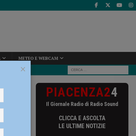
A
METEO E WEBCAM
×
PIACENZA2
4
amiche: sfida
Il Giornale Radio di Radio Sound
le mura
CLICCA E ASCOLTA
LE ULTIME NOTIZIE