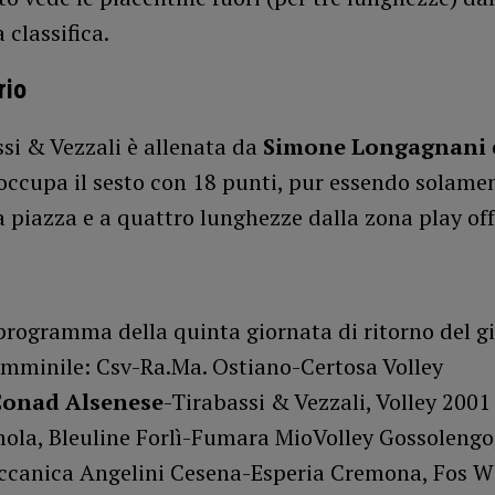
 classifica.
rio
si & Vezzali è allenata da
Simone Longagnani
 occupa il sesto con 18 punti, pur essendo solamen
a piazza e a quattro lunghezze dalla zona play off
programma della quinta giornata di ritorno del g
emminile: Csv-Ra.Ma. Ostiano-Certosa Volley
Conad Alsenese
-Tirabassi & Vezzali, Volley 2001
mola, Bleuline Forlì-Fumara MioVolley Gossolengo
ccanica Angelini Cesena-Esperia Cremona, Fos W