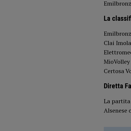
Emilbronz
La classif
Emilbronzo
Clai Imola
Elettrome
MioVolley
Certosa Vo
Diretta F
La partita
Alsenese 