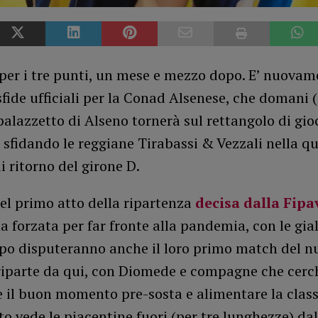
per i tre punti, un mese e mezzo dopo. E’ nuovam
fide ufficiali per la Conad Alsenese, che domani 
 palazzetto di Alseno tornerà sul rettangolo di gio
sfidando le reggiane Tirabassi & Vezzali nella q
i ritorno del girone D.
del primo atto della ripartenza
decisa dalla Fipa
a forzata per far fronte alla pandemia, con le gia
po disputeranno anche il loro primo match del 
i riparte da qui, con Diomede e compagne che cer
 il buon momento pre-sosta e alimentare la classi
 vede le piacentine fuori (per tre lunghezze) da