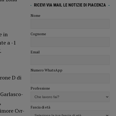
RICEVI VIA MAIL LE NOTIZIE DI PIACENZA
Nome
e in
Cognome
te a -1
.
Email
Numero WhatsApp
irone D di
Professione
 Garlasco-
,
Fascia di età
imore Cvr-