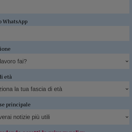
o WhatsApp
sione
di età
se principale