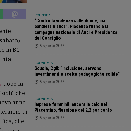
POLITICA
“Contro la violenza sulle donne, mai
bandiera bianca”, Piacenza rilancia la
ente
campagna nazionale di Anci e Presidenza
del Consiglio
(sabato)
5 Agosto 2026
co in B1
uinta
ECONOMIA
Scuola, Cgil: “Inclusione, servono
investimenti e scelte pedagogiche solide”
5 Agosto 2026
v
dopo la
lloblù che
ECONOMIA
nuovo anno
Imprese femminili ancora in calo nel
Piacentino, flessione del 2,2 per cento
cheranno di
5 Agosto 2026
fica, che
lla zona