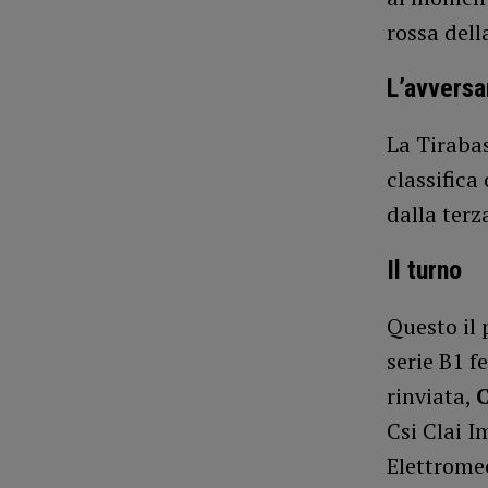
rossa della
L’avversa
La Tirabas
classifica
dalla terz
Il turno
Questo il 
serie B1 f
rinviata,
Csi Clai I
Elettrome