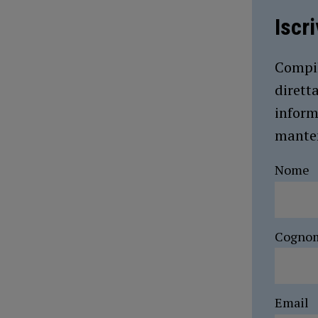
Iscr
Compil
dirett
inform
manten
Nome
Cogno
Email