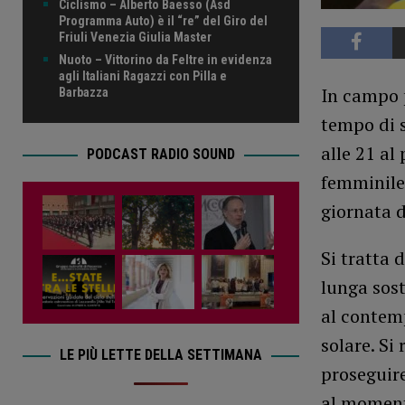
Ciclismo – Alberto Baesso (Asd
Programma Auto) è il “re” del Giro del
Friuli Venezia Giulia Master
Nuoto – Vittorino da Feltre in evidenza
agli Italiani Ragazzi con Pilla e
In campo 
Barbazza
tempo di s
alle 21 al
PODCAST RADIO SOUND
femminile 
giornata d
Si tratta 
lunga sost
al contem
solare. S
LE PIÙ LETTE DELLA SETTIMANA
proseguire
al momento