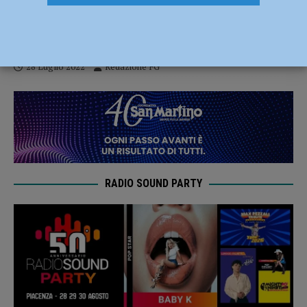
Shock anafilattico dopo la puntura di una
vespa, 55enne soccorso a Pontedellolio
28 Luglio 2022
Redazione FG
RADIO SOUND PARTY