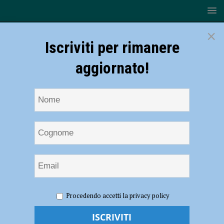
×
Iscriviti per rimanere
aggiornato!
HOME
NOTIZIE
CRONACA PIACENZA
Shock
Procedendo accetti la privacy policy
anafilattico dopo la puntura di una vespa, 55enne soccorso a
Pontedellolio