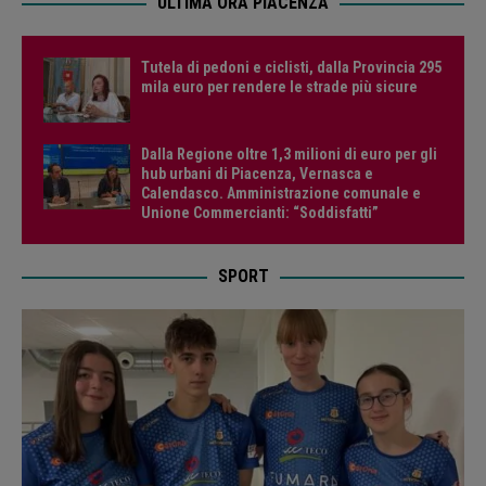
ULTIMA ORA PIACENZA
Tutela di pedoni e ciclisti, dalla Provincia 295
mila euro per rendere le strade più sicure
Dalla Regione oltre 1,3 milioni di euro per gli
hub urbani di Piacenza, Vernasca e
Calendasco. Amministrazione comunale e
Unione Commercianti: “Soddisfatti”
SPORT