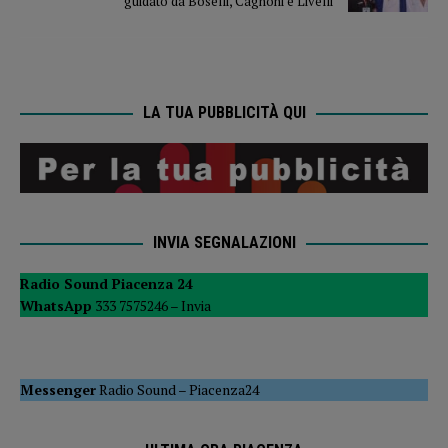
guidato da Boselli, Cagnoni e Livelli
LA TUA PUBBLICITÀ QUI
INVIA SEGNALAZIONI
Radio Sound Piacenza 24
WhatsApp
333 7575246 –
Invia
Messenger
Radio Sound
–
Piacenza24