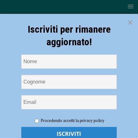
×
Iscriviti per rimanere
aggiornato!
HOME
NOTIZIE
CRONACA PIACENZA
Spaccio e
Procedendo accetti la privacy policy
furti e cinque denunce, maxi controlli dei carabinieri in Valdarda
Spaccio e furti e cinque denunce, maxi