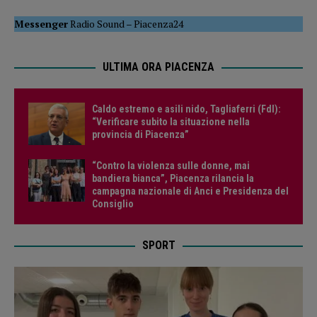
Messenger
Radio Sound
–
Piacenza24
ULTIMA ORA PIACENZA
Caldo estremo e asili nido, Tagliaferri (FdI):
“Verificare subito la situazione nella
provincia di Piacenza”
“Contro la violenza sulle donne, mai
bandiera bianca”, Piacenza rilancia la
campagna nazionale di Anci e Presidenza del
Consiglio
SPORT