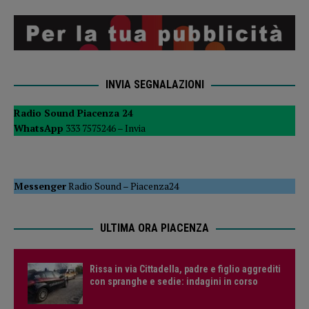
INVIA SEGNALAZIONI
Radio Sound Piacenza 24
WhatsApp
333 7575246 –
Invia
Messenger
Radio Sound
–
Piacenza24
ULTIMA ORA PIACENZA
Rissa in via Cittadella, padre e figlio aggrediti
con spranghe e sedie: indagini in corso