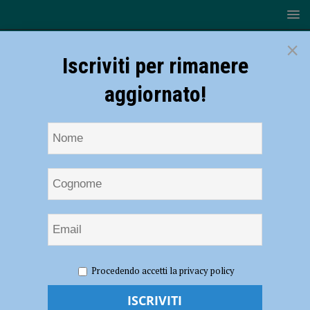
×
Iscriviti per rimanere
aggiornato!
HOME
NOTIZIE
ATTUALITÀ
Stefano Delle Chiaie a
Procedendo accetti la privacy policy
Piacenza, scoppia la polemica
Stefano Delle Chiaie a Piacenza, scoppia