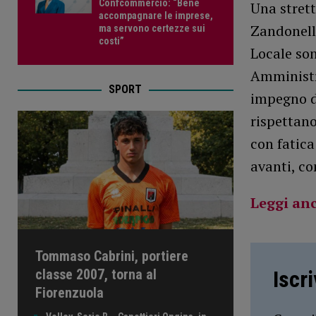
Confcommercio: “Bene
Una strett
accompagnare le imprese,
Zandonella
ma servono certezze sui
costi”
Locale son
Amministr
SPORT
impegno do
rispettan
con fatica
avanti, con
Leggi an
Tommaso Cabrini, portiere
classe 2007, torna al
Iscr
Fiorenzuola