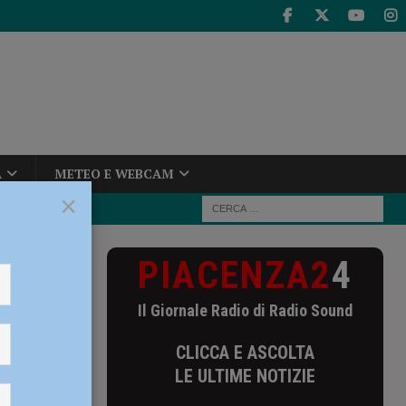
A
METEO E WEBCAM
×
PIACENZA2
4
i abusivi: un
Il Giornale Radio di Radio Sound
vi: un
CLICCA E ASCOLTA
ti
LE ULTIME NOTIZIE