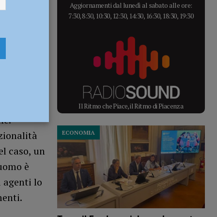
Aggiornamenti dal lunedì al sabato alle ore:
7:30, 8:30, 10:30, 12:30, 14:30, 16:30, 18:30, 19:30
e di
uestrato,
mimose e
Il Ritmo che Piace, il Ritmo di Piacenza
ne.
ECONOMIA
zionalità
el caso, un
’uomo è
 agenti lo
enti.