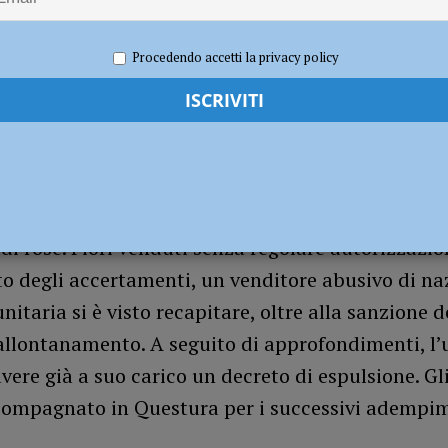
019
Redazione FG
Cronaca Piacenza
le nell’aeroporto di San Damiano, delicata operazione del Genio Pontieri – IL
Procedendo accetti la privacy policy
ntro gli abusivi per la festa della donna: un ordin
ento e fiori sequestrati. La Polizia Locale ha seq
ata di giovedì 7 e la mattina di oggi, 87 mazzi di 
i rose. Fiori venduti senza regolare autorizzazio
o degli accertamenti, un venditore abusivo di na
itaria si è visto recapitare, oltre alla sanzione d
 allontanamento. A seguito di approfondimenti, l
avere già a suo carico un decreto di espulsione. Gli
ompagnato in Questura per i successivi adempim