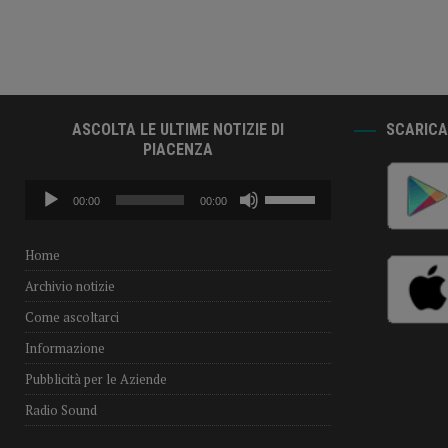
ASCOLTA LE ULTIME NOTIZIE DI
SCARICA 
PIACENZA
Audio
Usa
00:00
00:00
Player
i
tasti
freccia
Home
su/giù
Archivio notizie
per
aumentare
Come ascoltarci
o
Informazione
diminuire
il
Pubblicità per le Aziende
volume.
Radio Sound