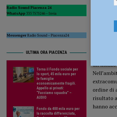
8 Marzo 2
PIACENZA
Radio Sound Piacenza 24
WhatsApp
333 7575246 –
Invia
[ 15 Luglio 2026 ]
Sei ordigni della Seconda Guerra Mondia
VIDEO DELL’INTERVENTO
CRONACA PIACENZA
Messenger
Radio Sound
–
Piacenza24
Stretta co
allontanam
ULTIMA ORA PIACENZA
tra la ser
un mazzo d
Torna il Fondo sociale per
Nell’ambit
lo sport, 45 mila euro per
le famiglie
extracomun
economicamente fragili.
Appello ai privati:
ordine di
“Facciamo squadra” –
risultato 
AUDIO
hanno acc
Fondo da 400 mila euro per
la raccolta differenziata,