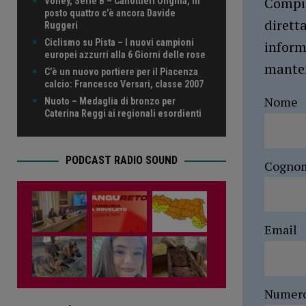
Compil
Volley, Serie B – Canottieri Ongina, in
posto quattro c’è ancora Davide
dirett
Ruggeri
Ciclismo su Pista – I nuovi campioni
inform
europei azzurri alla 6 Giorni delle rose
manten
C’è un nuovo portiere per il Piacenza
calcio: Francesco Versari, classe 2007
Nome
Nuoto – Medaglia di bronzo per
Caterina Reggi ai regionali esordienti
PODCAST RADIO SOUND
Cogno
Email
Numer