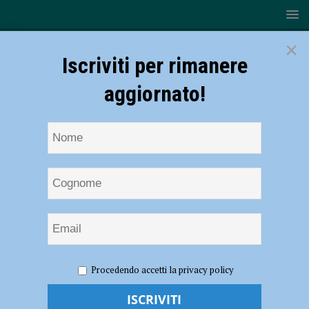
×
Iscriviti per rimanere
aggiornato!
HOME
NOTIZIE
CRONACA PIACENZA
Bisarca
Procedendo accetti la privacy policy
carica di auto in fiamme lungo l’autostrada A21, traffico bloccato e
vigili del fuoco al lavoro – FOTO