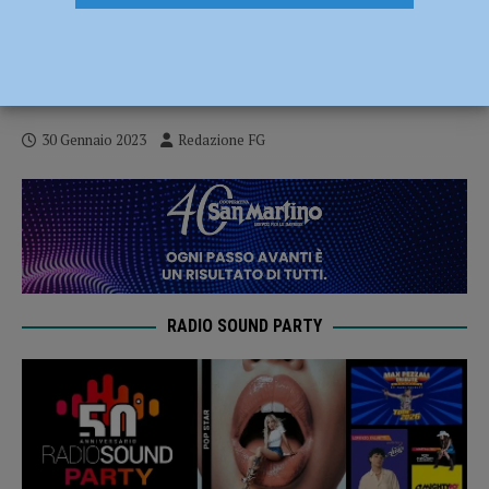
Bisarca carica di auto in fiamme lungo
l’autostrada A21, traffico bloccato e vigili
del fuoco al lavoro – FOTO
30 Gennaio 2023
Redazione FG
RADIO SOUND PARTY