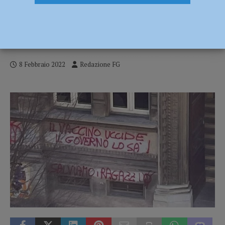
“Il vaccino uccide e il governo lo sa”,
vandali imbrattano con slogan no-vax la
parete del Romagnosi – FOTO
8 Febbraio 2022
Redazione FG