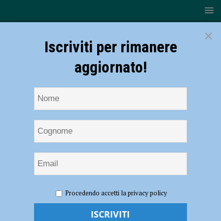
×
Iscriviti per rimanere
aggiornato!
HOME
NOTIZIE
CRONACA PIACENZA
“Il vaccino
Procedendo accetti la privacy policy
uccide e il governo lo sa”, vandali imbrattano con slogan no-vax la
parete del Romagnosi – FOTO