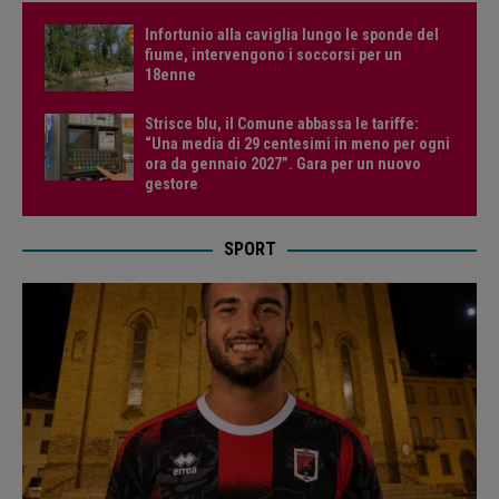
Infortunio alla caviglia lungo le sponde del
fiume, intervengono i soccorsi per un
18enne
Strisce blu, il Comune abbassa le tariffe:
“Una media di 29 centesimi in meno per ogni
ora da gennaio 2027”. Gara per un nuovo
gestore
SPORT