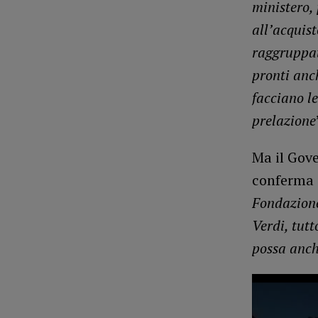
ministero, 
all’acquis
raggruppat
pronti anc
facciano le
prelazione
Ma il Gove
conferma i
Fondazione 
Verdi, tut
possa anch