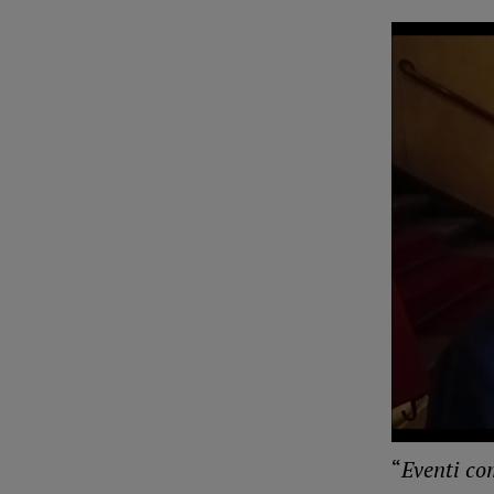
“
Eventi co