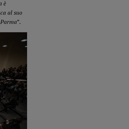
a è
ca al suo
a Parma
”.