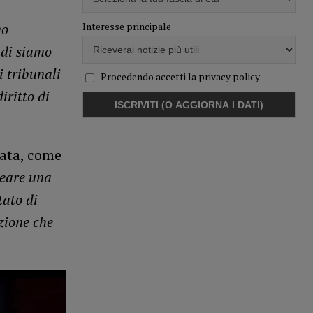
Interesse principale
mo
ndi siamo
i tribunali
Procedendo accetti la privacy policy
iritto di
gata, come
reare una
tato di
zione che