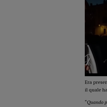
Era presen
il quale h
“
Quando pe