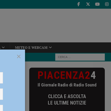
A
METEO E WEBCAM
×
PIACENZA2
4
rdi, il ministro
ino” – VIDEO e
Il Giornale Radio di Radio Sound
 Verdi,
CLICCA E ASCOLTA
LE ULTIME NOTIZIE